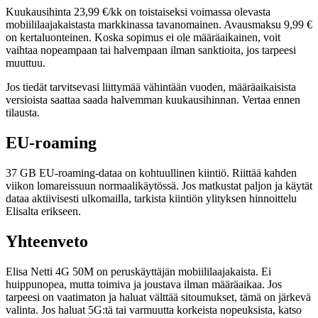
Kuukausihinta 23,99 €/kk on toistaiseksi voimassa olevasta
mobiililaajakaistasta markkinassa tavanomainen. Avausmaksu 9,99 €
on kertaluonteinen. Koska sopimus ei ole määräaikainen, voit
vaihtaa nopeampaan tai halvempaan ilman sanktioita, jos tarpeesi
muuttuu.
Jos tiedät tarvitsevasi liittymää vähintään vuoden, määräaikaisista
versioista saattaa saada halvemman kuukausihinnan. Vertaa ennen
tilausta.
EU-roaming
37 GB EU-roaming-dataa on kohtuullinen kiintiö. Riittää kahden
viikon lomareissuun normaalikäytössä. Jos matkustat paljon ja käytät
dataa aktiivisesti ulkomailla, tarkista kiintiön ylityksen hinnoittelu
Elisalta erikseen.
Yhteenveto
Elisa Netti 4G 50M on peruskäyttäjän mobiililaajakaista. Ei
huippunopea, mutta toimiva ja joustava ilman määräaikaa. Jos
tarpeesi on vaatimaton ja haluat välttää sitoumukset, tämä on järkevä
valinta. Jos haluat 5G:tä tai varmuutta korkeista nopeuksista, katso