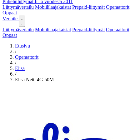
Puhelinliittymat
.fi
Jo vuodesta 2011
Liittymävertailu
Mobiililaajakaistat
Prepaid-liittymät
Operaattorit
Oppaat
Vertaile
Liittymävertailu
Mobiililaajakaistat
Prepaid-liittymät
Operaattorit
Oppaat
Etusivu
/
Operaattorit
/
Elisa
/
Elisa Netti 4G 50M