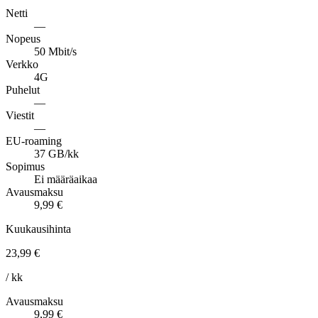
Netti
—
Nopeus
50 Mbit/s
Verkko
4G
Puhelut
—
Viestit
—
EU-roaming
37 GB/kk
Sopimus
Ei määräaikaa
Avausmaksu
9,99 €
Kuukausihinta
23,99 €
/ kk
Avausmaksu
9,99 €