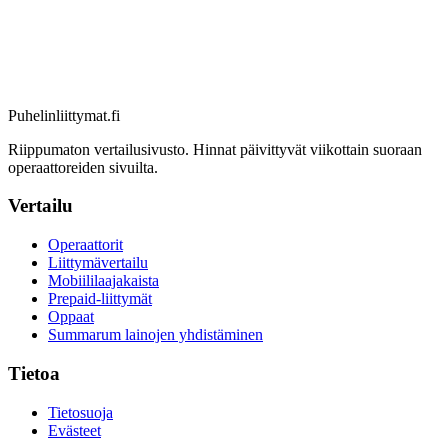
Puhelinliittymat
.fi
Riippumaton vertailusivusto. Hinnat päivittyvät viikottain suoraan
operaattoreiden sivuilta.
Vertailu
Operaattorit
Liittymävertailu
Mobiililaajakaista
Prepaid-liittymät
Oppaat
Summarum lainojen yhdistäminen
Tietoa
Tietosuoja
Evästeet