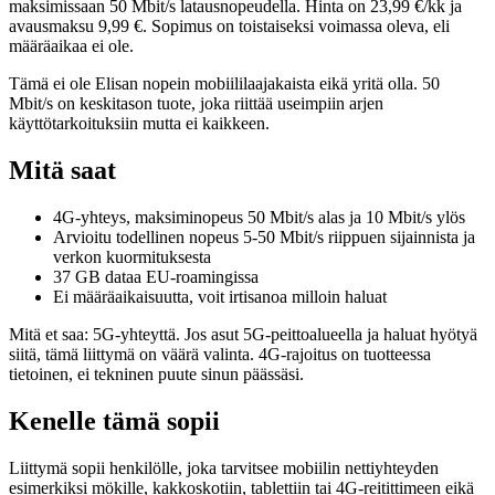
maksimissaan 50 Mbit/s latausnopeudella. Hinta on 23,99 €/kk ja
avausmaksu 9,99 €. Sopimus on toistaiseksi voimassa oleva, eli
määräaikaa ei ole.
Tämä ei ole Elisan nopein mobiililaajakaista eikä yritä olla. 50
Mbit/s on keskitason tuote, joka riittää useimpiin arjen
käyttötarkoituksiin mutta ei kaikkeen.
Mitä saat
4G-yhteys, maksiminopeus 50 Mbit/s alas ja 10 Mbit/s ylös
Arvioitu todellinen nopeus 5-50 Mbit/s riippuen sijainnista ja
verkon kuormituksesta
37 GB dataa EU-roamingissa
Ei määräaikaisuutta, voit irtisanoa milloin haluat
Mitä et saa: 5G-yhteyttä. Jos asut 5G-peittoalueella ja haluat hyötyä
siitä, tämä liittymä on väärä valinta. 4G-rajoitus on tuotteessa
tietoinen, ei tekninen puute sinun päässäsi.
Kenelle tämä sopii
Liittymä sopii henkilölle, joka tarvitsee mobiilin nettiyhteyden
esimerkiksi mökille, kakkoskotiin, tablettiin tai 4G-reitittimeen eikä