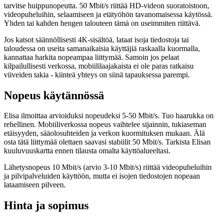
tarvitse huippunopeutta. 50 Mbit/s riittää HD-videon suoratoistoon,
videopuheluihin, selaamiseen ja etätyöhön tavanomaisessa käytössä.
Yhden tai kahden hengen talouteen tämä on useimmiten riittävä.
Jos katsot säännöllisesti 4K-sisältöä, lataat isoja tiedostoja tai
taloudessa on useita samanaikaisia käyttäjiä raskaalla kuormalla,
kannattaa harkita nopeampaa liittymää. Samoin jos pelaat
kilpailullisesti verkossa, mobiililaajakaista ei ole paras ratkaisu
viiveiden takia - kiinteä yhteys on siinä tapauksessa parempi.
Nopeus käytännössä
Elisa ilmoittaa arvioiduksi nopeudeksi 5-50 Mbit/s. Tuo haarukka on
rehellinen. Mobiiliverkossa nopeus vaihtelee sijainnin, tukiaseman
etäisyyden, sääolosuhteiden ja verkon kuormituksen mukaan. Älä
osta tätä liittymää olettaen saavasi stabiilit 50 Mbit/s. Tarkista Elisan
kuuluvuuskartta ennen tilausta omalta käyttöalueeltasi.
Lähetysnopeus 10 Mbit/s (arvio 3-10 Mbit/s) riittää videopuheluihin
ja pilvipalveluiden käyttöön, mutta ei isojen tiedostojen nopeaan
lataamiseen pilveen.
Hinta ja sopimus