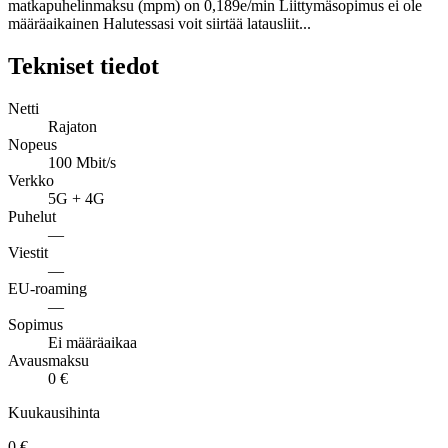
matkapuhelinmaksu (mpm) on 0,189e/min Liittymäsopimus ei ole
määräaikainen Halutessasi voit siirtää latausliit...
Tekniset tiedot
Netti
Rajaton
Nopeus
100 Mbit/s
Verkko
5G + 4G
Puhelut
—
Viestit
—
EU-roaming
—
Sopimus
Ei määräaikaa
Avausmaksu
0 €
Kuukausihinta
0 €