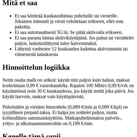
Mitä et saa
Et saa kiinteää kuukausihintaa puheluille tai viesteille.
Jokainen minuutti ja viesti veloitetaan erikseen, ellet osta
pakettia.
Et saa automaattisesti 5G:tä. Se pitää aktivoida erikseen.
Et saa parasta hintaa aktiivikäyttäjänä. Jos puhut tai viestittelet
paljon, laskutusliittymä tulee halvemmaksi.
Liittymä vanhenee 12 kuukauden kuluttua aktivoinnista tai
viimeisestä latauksesta.
Hinnoittelun logiikka
Netin osalta malli on selkeä: käytät niin paljon kuin haluat, maksat
korkeintaan 0,99 € vuorokaudelta. Rajaton 100 Mbit/s 0,99 €/vrk on
käytännössä noin 30 € kuukaudessa, jos käytät nettiä joka päivä. Jos
käytät harvoin, maksat vain käyttöpäivistä.
Puheluiden ja viestien hinnoittelu (0,089 €/min ja 0,089 €/kpl) on
tyypillinen prepaid-taksa. Ei halpa jos soittelet paljon, mutta
kohtuullinen satunnaiskäyttöön. Matkapuhelinmaksu palvelu-,
yritys- ja ulkomaannumeroihin on 0,189 €/min.
Kenelle tämä sopii