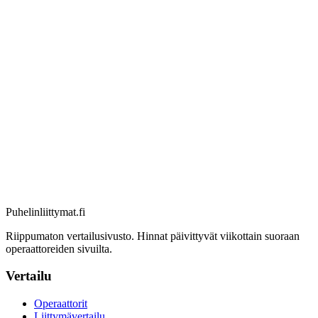
Puhelinliittymat
.fi
Riippumaton vertailusivusto. Hinnat päivittyvät viikottain suoraan
operaattoreiden sivuilta.
Vertailu
Operaattorit
Liittymävertailu