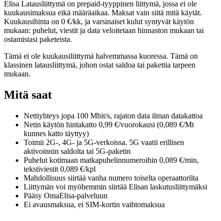
Elisa Latausliittymä on prepaid-tyyppinen liittymä, jossa ei ole
kuukausimaksua eikä määräaikaa. Maksat vain siitä mitä käytät.
Kuukausihinta on 0 €/kk, ja varsinaiset kulut syntyvät käytön
mukaan: puhelut, viestit ja data veloitetaan hinnaston mukaan tai
ostamistasi paketeista.
Tämä ei ole kuukausiliittymä halvemmassa kuoressa. Tämä on
klassinen latausliittymä, johon ostat saldoa tai pakettia tarpeen
mukaan.
Mitä saat
Nettiyhteys jopa 100 Mbit/s, rajaton data ilman datakattoa
Netin käytön hintakatto 0,99 €/vuorokausi (0,089 €/Mt
kunnes katto täyttyy)
Toimii 2G-, 4G- ja 5G-verkoissa. 5G vaatii erillisen
aktivoinnin saldolta tai 5G-paketin
Puhelut kotimaan matkapuhelinnumeroihin 0,089 €/min,
tekstiviestit 0,089 €/kpl
Mahdollisuus siirtää vanha numero toiselta operaattorilta
Liittymän voi myöhemmin siirtää Elisan laskutusliittymäksi
Pääsy OmaElisa-palveluun
Ei avausmaksua, ei SIM-kortin vaihtomaksua