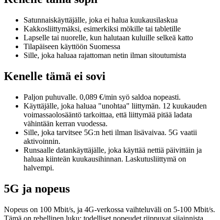
Satunnaiskäyttäjälle, joka ei halua kuukausilaskua
Kakkosliittymäksi, esimerkiksi mökille tai tabletille
Lapselle tai nuorelle, kun halutaan kuluille selkeä katto
Tilapäiseen käyttöön Suomessa
Sille, joka haluaa rajattoman netin ilman sitoutumista
Kenelle tämä ei sovi
Paljon puhuvalle. 0,089 €/min syö saldoa nopeasti.
Käyttäjälle, joka haluaa "unohtaa" liittymän. 12 kuukauden
voimassaolosääntö tarkoittaa, että liittymää pitää ladata
vähintään kerran vuodessa.
Sille, joka tarvitsee 5G:n heti ilman lisävaivaa. 5G vaatii
aktivoinnin.
Runsaalle datankäyttäjälle, joka käyttää nettiä päivittäin ja
haluaa kiinteän kuukausihinnan. Laskutusliittymä on
halvempi.
5G ja nopeus
Nopeus on 100 Mbit/s, ja 4G-verkossa vaihteluväli on 5-100 Mbit/s.
Tämä on rehellinen luku: todelliset nopeudet riippuvat sijainnista,