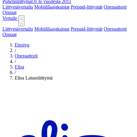
Puhelinliittymat
.fi
Jo vuodesta 2011
Liittymävertailu
Mobiililaajakaistat
Prepaid-liittymät
Operaattorit
Oppaat
Vertaile
Liittymävertailu
Mobiililaajakaistat
Prepaid-liittymät
Operaattorit
Oppaat
Etusivu
/
Operaattorit
/
Elisa
/
Elisa Latausliittymä