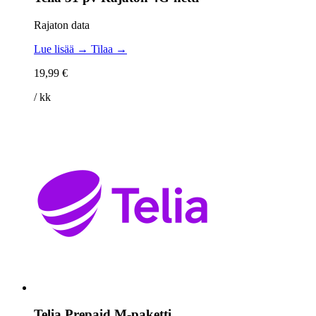
Rajaton data
Lue lisää →
Tilaa →
19,99 €
/ kk
Telia Prepaid M-paketti