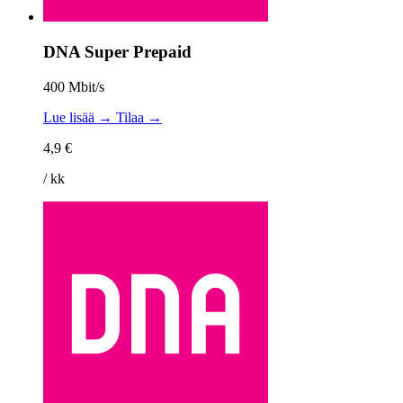
DNA Super Prepaid
400 Mbit/s
Lue lisää →
Tilaa →
4,9 €
/ kk