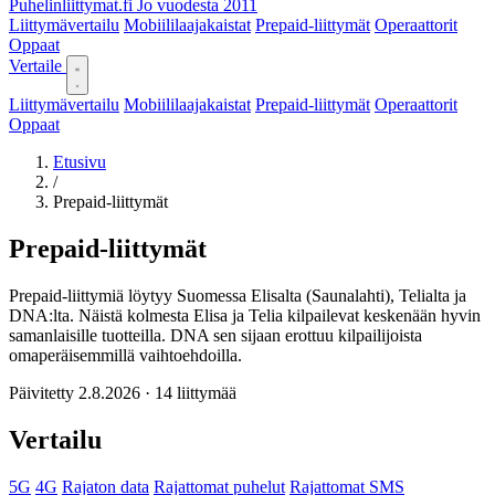
Puhelinliittymat
.fi
Jo vuodesta 2011
Liittymävertailu
Mobiililaajakaistat
Prepaid-liittymät
Operaattorit
Oppaat
Vertaile
Liittymävertailu
Mobiililaajakaistat
Prepaid-liittymät
Operaattorit
Oppaat
Etusivu
/
Prepaid-liittymät
Prepaid-liittymät
Prepaid-liittymiä löytyy Suomessa Elisalta (Saunalahti), Telialta ja
DNA:lta. Näistä kolmesta Elisa ja Telia kilpailevat keskenään hyvin
samanlaisille tuotteilla. DNA sen sijaan erottuu kilpailijoista
omaperäisemmillä vaihtoehdoilla.
Päivitetty 2.8.2026 · 14 liittymää
Vertailu
5G
4G
Rajaton data
Rajattomat puhelut
Rajattomat SMS