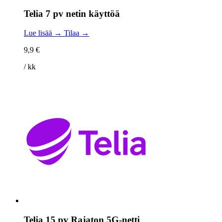
Telia 7 pv netin käyttöä
Lue lisää →
Tilaa →
9,9 €
/ kk
Telia 15 pv Rajaton 5G-netti