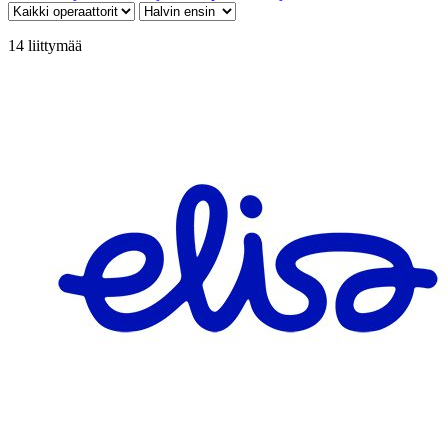
14
liittymää