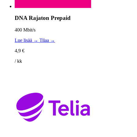
DNA Rajaton Prepaid
400 Mbit/s
Lue lisää →
Tilaa →
4,9 €
/ kk