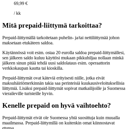
69,99 €
/ kk
Mitä prepaid-liittymä tarkoittaa?
Prepaid-liittymällä tarkoitetaan puhelin- ja/tai nettiliittymää johon
maksetaan etukäteen saldoa.
Käytännössä voit esim. ostaa 20 eurolla saldoa prepaid-liittymällesi,
sen jälkeen saldo kuluu käyttösi mukaan pikkuhiljaa nollaan minkä
jälkeen sinun pitää tehdä uusi saldolataus esim. operaattorin
verkkokaupan kautta tai kioskilla.
Prepaid-liittymät ovat käteviä erityisesti niille, jotka eivät
maksuhäiriömerkinnän takia saa perinteisiä kuukausiveloituksellisia
liittymiä. Lisäksi prepaid-liittymät sopivat matkailijoille ja Suomessa
vieraileville turisteille hyvin.
Kenelle prepaid on hyvä vaihtoehto?
Prepaid-liittymät eivät ole Suomessa yhtä suosittuja kuin muualla
maailmassa. Prepaid-liittymillä on kuitenkin omat kiinnostavat
etunsa.