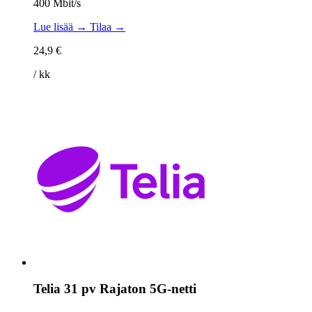
400 Mbit/s
Lue lisää →
Tilaa →
24,9 €
/ kk
Telia 31 pv Rajaton 5G-netti