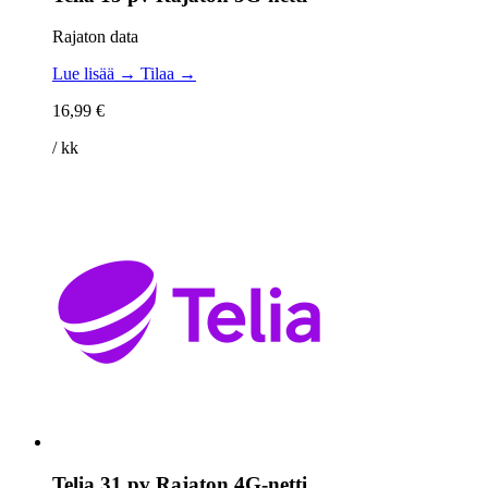
Rajaton data
Lue lisää →
Tilaa →
16,99 €
/ kk
Telia 31 pv Rajaton 4G-netti