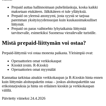
Prepaid auttaa hallinnoimaan puhelinlaskuja, koska kaikki
maksetaan etukäteen. Jälkikäteen ei tule yllätyksiä.
Prepaid on yleensä anonyymi, josta syystä se tarjoaa
paremman yksityisyydensuojan kuin kuukausimaksulliset
liittymät.
Prepaid on paras vaihtoehto lyhytaikaista liittymää
tarvitsevalle, esimerkiksi Suomessa vierailevalle turistille.
Mistä prepaid-liittymän voi ostaa?
Prepaid-liittymiä voi ostaa monesta paikasta. Yleisimpiä ovat:
Operaattorien omat verkkokaupat
Kioskit (esim. R-Kioski)
Operaattorien omat myymälät
Kannattaa tarkistaa ainakin verkkokaupan ja R-Kioskin hinta ennen
kuin liittymän aloituspaketin ostaa – joskus aloituspakettiin saa
erikoistarjouksia ja hinta on erilainen kioskin ja verkkokaupan
välillä.
Päivitetty viimeksi
24.4.2026