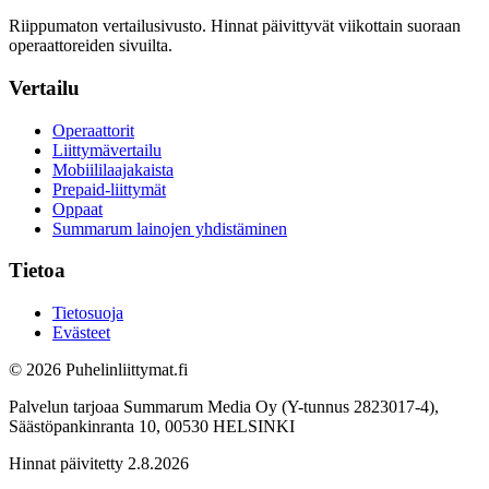
Riippumaton vertailusivusto. Hinnat päivittyvät viikottain suoraan
operaattoreiden sivuilta.
Vertailu
Operaattorit
Liittymävertailu
Mobiililaajakaista
Prepaid-liittymät
Oppaat
Summarum lainojen yhdistäminen
Tietoa
Tietosuoja
Evästeet
© 2026 Puhelinliittymat.fi
Palvelun tarjoaa Summarum Media Oy (Y-tunnus 2823017-4),
Säästöpankinranta 10, 00530 HELSINKI
Hinnat päivitetty 2.8.2026