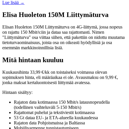
Lue lisää →
Elisa Huoleton 150M Liittymäturva
Elisan Huoleton 150M Liittymäturva on 4G-liittymä, jossa nopeus
on rajattu 150 Mbit/s:iin ja dataa saa rajattomasti. Nimen
"Liittymäturva" osa viittaa siihen, että pakettiin on nidottu muutama
tietoturvaominaisuus, joista osa on oikeasti hyödyllisiä ja osa
enemmän markkinoinnillisia lisiä.
Mitä hintaan kuuluu
Kuukausihinta 33,99 €/kk on toistaiseksi voimassa olevan
sopimuksen hinta, eli määräaikaa ei ole. Avausmaksu on 9,99 €,
jonka maksat kertaluontoisesti liittymää avatessa.
Hintaan sisältyy:
Rajaton data kotimaassa 150 Mbit/s latausnopeudella
(todellinen vaihteluväli 5-150 Mbit/s)
Rajattomat puhelut ja tekstiviestit kotimaassa
53 Gt dataa EU- ja ETA-alueella kuukaudessa
Rajaton data Pohjoismaissa ja Baltiassa
Mobiilivarmenne tunnistautumiseen