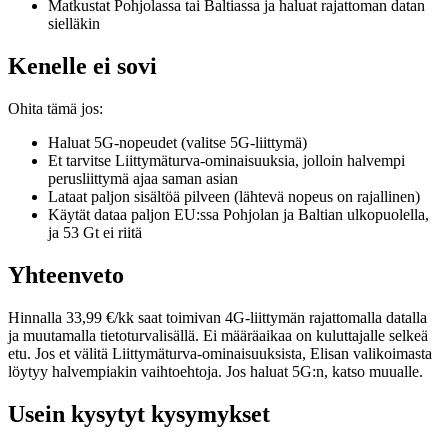
Matkustat Pohjolassa tai Baltiassa ja haluat rajattoman datan
sielläkin
Kenelle ei sovi
Ohita tämä jos:
Haluat 5G-nopeudet (valitse 5G-liittymä)
Et tarvitse Liittymäturva-ominaisuuksia, jolloin halvempi
perusliittymä ajaa saman asian
Lataat paljon sisältöä pilveen (lähtevä nopeus on rajallinen)
Käytät dataa paljon EU:ssa Pohjolan ja Baltian ulkopuolella,
ja 53 Gt ei riitä
Yhteenveto
Hinnalla 33,99 €/kk saat toimivan 4G-liittymän rajattomalla datalla
ja muutamalla tietoturvalisällä. Ei määräaikaa on kuluttajalle selkeä
etu. Jos et välitä Liittymäturva-ominaisuuksista, Elisan valikoimasta
löytyy halvempiakin vaihtoehtoja. Jos haluat 5G:n, katso muualle.
Usein kysytyt kysymykset