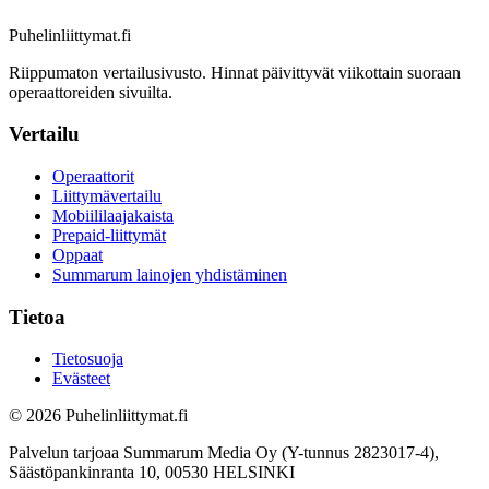
Puhelinliittymat
.fi
Riippumaton vertailusivusto. Hinnat päivittyvät viikottain suoraan
operaattoreiden sivuilta.
Vertailu
Operaattorit
Liittymävertailu
Mobiililaajakaista
Prepaid-liittymät
Oppaat
Summarum lainojen yhdistäminen
Tietoa
Tietosuoja
Evästeet
© 2026 Puhelinliittymat.fi
Palvelun tarjoaa Summarum Media Oy (Y-tunnus 2823017-4),
Säästöpankinranta 10, 00530 HELSINKI