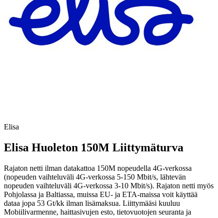
Elisa
Elisa Huoleton 150M Liittymäturva
Rajaton netti ilman datakattoa 150M nopeudella 4G-verkossa
(nopeuden vaihteluväli 4G-verkossa 5-150 Mbit/s, lähtevän
nopeuden vaihteluväli 4G-verkossa 3-10 Mbit/s). Rajaton netti myös
Pohjolassa ja Baltiassa, muissa EU- ja ETA-maissa voit käyttää
dataa jopa 53 Gt/kk ilman lisämaksua. Liittymääsi kuuluu
Mobiilivarmenne, haittasivujen esto, tietovuotojen seuranta ja