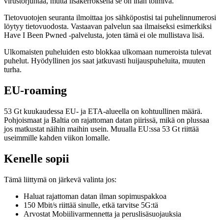
virustorjuntaa, mutta lisäkerroksena se on ihan toimiva.
Tietovuotojen seuranta ilmoittaa jos sähköpostisi tai puhelinnumerosi
löytyy tietovuodosta. Vastaavan palvelun saa ilmaiseksi esimerkiksi
Have I Been Pwned -palvelusta, joten tämä ei ole mullistava lisä.
Ulkomaisten puheluiden esto blokkaa ulkomaan numeroista tulevat
puhelut. Hyödyllinen jos saat jatkuvasti huijauspuheluita, muuten
turha.
EU-roaming
53 Gt kuukaudessa EU- ja ETA-alueella on kohtuullinen määrä.
Pohjoismaat ja Baltia on rajattoman datan piirissä, mikä on plussaa
jos matkustat näihin maihin usein. Muualla EU:ssa 53 Gt riittää
useimmille kahden viikon lomalle.
Kenelle sopii
Tämä liittymä on järkevä valinta jos:
Haluat rajattoman datan ilman sopimuspakkoa
150 Mbit/s riittää sinulle, etkä tarvitse 5G:tä
Arvostat Mobiilivarmennetta ja peruslisäsuojauksia