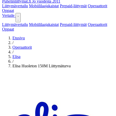
Puhelinliittymat
.fi
Jo vuodesta 2011
Liittymävertailu
Mobiililaajakaistat
Prepaid-liittymät
Operaattorit
Oppaat
Vertaile
Liittymävertailu
Mobiililaajakaistat
Prepaid-liittymät
Operaattorit
Oppaat
Etusivu
/
Operaattorit
/
Elisa
/
Elisa Huoleton 150M Liittymäturva