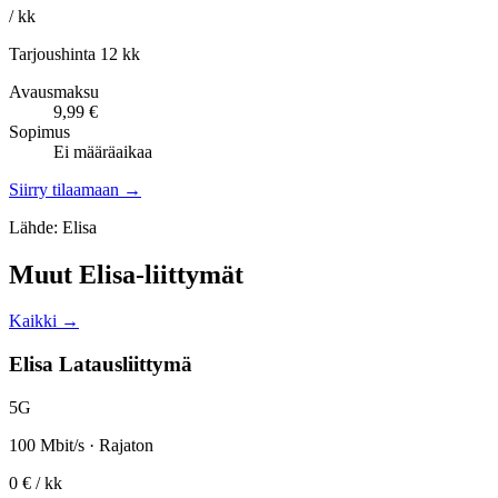
/ kk
Tarjoushinta 12 kk
Avausmaksu
9,99 €
Sopimus
Ei määräaikaa
Siirry tilaamaan →
Lähde: Elisa
Muut Elisa-liittymät
Kaikki →
Elisa Latausliittymä
5G
100 Mbit/s · Rajaton
0 €
/ kk