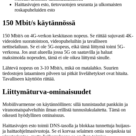
Haittasivujen esto, tietovuotojen seuranta ja ulkomaisten
roskapuheluiden esto
150 Mbit/s käytännössä
150 Mbit/s on 4G-verkon keskitason nopeus. Se riittää sujuvasti 4K-
videoiden suoratoistoon, videopuheluihin ja tavalliseen
nettiselailuun. Se ei ole 5G-nopeus, eikä tämä liittymä toimi 5G-
verkossa. Jos asut alueella jossa 5G on saatavilla ja haluat
maksimoida nopeuden, tämä ei ole oikea liittymä sinulle.
Lähtevä nopeus on 3-10 Mbit/s, mikä on matalahko. Suurien
tiedostojen lataaminen pilveen tai pitkät livelähetykset ovat hitaita.
Tavalliseen käyttöön riittää.
Liittymäturva-ominaisuudet
Mobiilivarmenne on käytännöllinen: sillä tunnistaudut pankkiin ja
viranomaispalveluihin ilman erillistä tunnuslukulaitetta. Tämä on
oikeasti hyödyllinen ominaisuus.
Haittasivujen esto toimii DNS-tasolla ja blokkaa tunnettuja huijaus-
ja haittaohjelmasivustoja. Se ei korvaa selaimen omia suojauksia tai