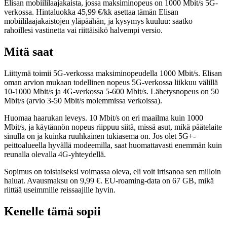
Elisan mobiililaajakaista, jossa maksiminopeus on 1000 Mbit/s 5G-
verkossa. Hintaluokka 45,99 €/kk asettaa tämän Elisan
mobiililaajakaistojen yläpäähän, ja kysymys kuuluu: saatko
rahoillesi vastinetta vai riittäisikö halvempi versio.
Mitä saat
Liittymä toimii 5G-verkossa maksiminopeudella 1000 Mbit/s. Elisan
oman arvion mukaan todellinen nopeus 5G-verkossa liikkuu välillä
10-1000 Mbit/s ja 4G-verkossa 5-600 Mbit/s. Lähetysnopeus on 50
Mbit/s (arvio 3-50 Mbit/s molemmissa verkoissa).
Huomaa haarukan leveys. 10 Mbit/s on eri maailma kuin 1000
Mbit/s, ja käytännön nopeus riippuu siitä, missä asut, mikä päätelaite
sinulla on ja kuinka ruuhkainen tukiasema on. Jos olet 5G+-
peittoalueella hyvällä modeemilla, saat huomattavasti enemmän kuin
reunalla olevalla 4G-yhteydellä.
Sopimus on toistaiseksi voimassa oleva, eli voit irtisanoa sen milloin
haluat. Avausmaksu on 9,99 €. EU-roaming-data on 67 GB, mikä
riittää useimmille reissaajille hyvin.
Kenelle tämä sopii