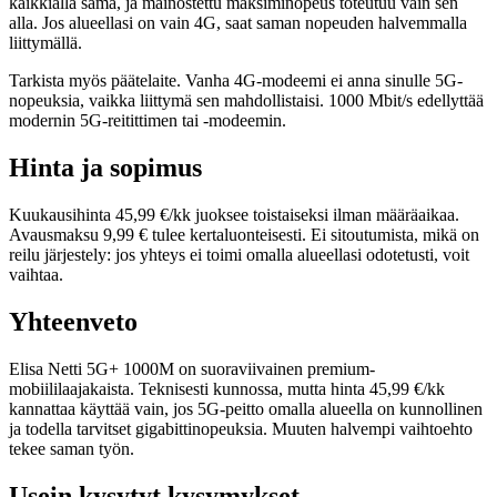
kaikkialla sama, ja mainostettu maksiminopeus toteutuu vain sen
alla. Jos alueellasi on vain 4G, saat saman nopeuden halvemmalla
liittymällä.
Tarkista myös päätelaite. Vanha 4G-modeemi ei anna sinulle 5G-
nopeuksia, vaikka liittymä sen mahdollistaisi. 1000 Mbit/s edellyttää
modernin 5G-reitittimen tai -modeemin.
Hinta ja sopimus
Kuukausihinta 45,99 €/kk juoksee toistaiseksi ilman määräaikaa.
Avausmaksu 9,99 € tulee kertaluonteisesti. Ei sitoutumista, mikä on
reilu järjestely: jos yhteys ei toimi omalla alueellasi odotetusti, voit
vaihtaa.
Yhteenveto
Elisa Netti 5G+ 1000M on suoraviivainen premium-
mobiililaajakaista. Teknisesti kunnossa, mutta hinta 45,99 €/kk
kannattaa käyttää vain, jos 5G-peitto omalla alueella on kunnollinen
ja todella tarvitset gigabittinopeuksia. Muuten halvempi vaihtoehto
tekee saman työn.
Usein kysytyt kysymykset