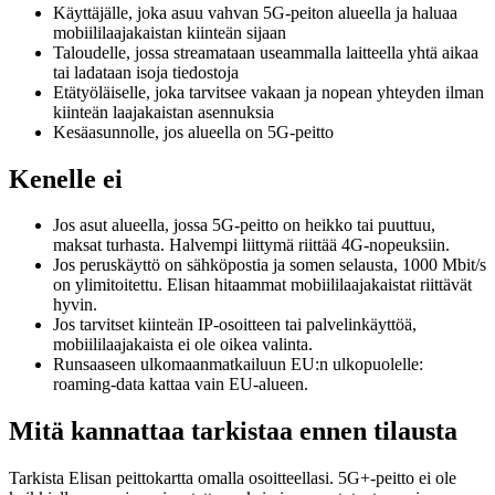
Käyttäjälle, joka asuu vahvan 5G-peiton alueella ja haluaa
mobiililaajakaistan kiinteän sijaan
Taloudelle, jossa streamataan useammalla laitteella yhtä aikaa
tai ladataan isoja tiedostoja
Etätyöläiselle, joka tarvitsee vakaan ja nopean yhteyden ilman
kiinteän laajakaistan asennuksia
Kesäasunnolle, jos alueella on 5G-peitto
Kenelle ei
Jos asut alueella, jossa 5G-peitto on heikko tai puuttuu,
maksat turhasta. Halvempi liittymä riittää 4G-nopeuksiin.
Jos peruskäyttö on sähköpostia ja somen selausta, 1000 Mbit/s
on ylimitoitettu. Elisan hitaammat mobiililaajakaistat riittävät
hyvin.
Jos tarvitset kiinteän IP-osoitteen tai palvelinkäyttöä,
mobiililaajakaista ei ole oikea valinta.
Runsaaseen ulkomaanmatkailuun EU:n ulkopuolelle:
roaming-data kattaa vain EU-alueen.
Mitä kannattaa tarkistaa ennen tilausta
Tarkista Elisan peittokartta omalla osoitteellasi. 5G+-peitto ei ole