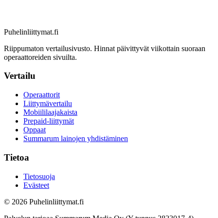
Puhelinliittymat
.fi
Riippumaton vertailusivusto. Hinnat päivittyvät viikottain suoraan
operaattoreiden sivuilta.
Vertailu
Operaattorit
Liittymävertailu
Mobiililaajakaista
Prepaid-liittymät
Oppaat
Summarum lainojen yhdistäminen
Tietoa
Tietosuoja
Evästeet
© 2026 Puhelinliittymat.fi