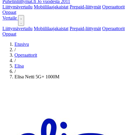
Puhelinliittymat
.fi
Jo vuodesta 2011
Liittymävertailu
Mobiililaajakaistat
Prepaid-liittymät
Operaattorit
Oppaat
Vertaile
Liittymävertailu
Mobiililaajakaistat
Prepaid-liittymät
Operaattorit
Oppaat
Etusivu
/
Operaattorit
/
Elisa
/
Elisa Netti 5G+ 1000M