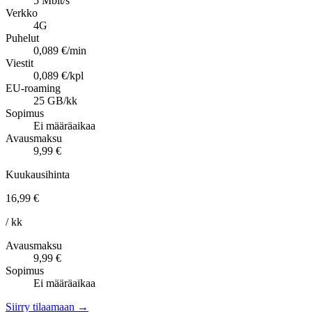
5 Mbit/s
Verkko
4G
Puhelut
0,089 €/min
Viestit
0,089 €/kpl
EU-roaming
25 GB/kk
Sopimus
Ei määräaikaa
Avausmaksu
9,99 €
Kuukausihinta
16,99 €
/ kk
Avausmaksu
9,99 €
Sopimus
Ei määräaikaa
Siirry tilaamaan →