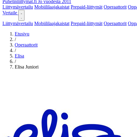
Puhelinliittymat
.fi
Jo vuodesta 2011
Liittymävertailu
Mobiililaajakaistat
Prepaid-liittymät
Operaattorit
Opp
Vertaile
Liittymävertailu
Mobiililaajakaistat
Prepaid-liittymät
Operaattorit
Opp
Etusivu
/
Operaattorit
/
Elisa
/
Elisa Juniori