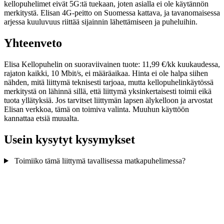
kellopuhelimet eivät 5G:tä tuekaan, joten asialla ei ole käytännön
merkitystä. Elisan 4G-peitto on Suomessa kattava, ja tavanomaisessa
arjessa kuuluvuus riittää sijainnin lähettämiseen ja puheluihin.
Yhteenveto
Elisa Kellopuhelin on suoraviivainen tuote: 11,99 €/kk kuukaudessa,
rajaton kaikki, 10 Mbit/s, ei määräaikaa. Hinta ei ole halpa siihen
nähden, mitä liittymä teknisesti tarjoaa, mutta kellopuhelinkäytössä
merkitystä on lähinnä sillä, että liittymä yksinkertaisesti toimii eikä
tuota yllätyksiä. Jos tarvitset liittymän lapsen älykelloon ja arvostat
Elisan verkkoa, tämä on toimiva valinta. Muuhun käyttöön
kannattaa etsiä muualta.
Usein kysytyt kysymykset
Toimiiko tämä liittymä tavallisessa matkapuhelimessa?