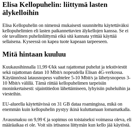
Elisa Kellopuhelin: liittymä lasten
älykelloihin
Elisa Kellopuhelin on nimensä mukaisesti suunniteltu käytettäväksi
kellopuhelimien eli lasten paikannettavien älykellojen kanssa. Se ei
ole tavallinen puhelinliittymä eikä sitä kannata yrittää käyttää
sellaisena. Kyseessä on kapea tuote kapeaan tarpeeseen.
Mitä hintaan kuuluu
Kuukausihinnalla 11,99 €/kk saat rajattomat puhelut ja tekstiviestit
sekä rajattoman datan 10 Mbit/s nopeudella Elisan 4G-verkossa.
Käytännössä latausnopeus vaihtelee 5-10 Mbit/s ja lähetysnopeus 3-
10 Mbit/s välillä. Tämä riittää kellopuhelimen tarpeisiin
moninkertaisesti: sijaintitiedon lähettämiseen, lyhyisiin puheluihin ja
viesteihin.
EU-alueella käytettävissä on 31 GB dataa roamingissa, mikä on
enemmän kuin kellopuhelin pystyy ikinä kuluttamaan lomamatkalla.
Avausmaksu on 9,99 € ja sopimus on toistaiseksi voimassa oleva, eli
määräaikaa ei ole. Voit siis irtisanoa liittymän kun kello jää käytöstä.