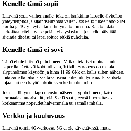
Kenelle tämä sopii
Liittymä sopii vanhemmalle, joka on hankkinut lapselle älykellon
yhteydenpitoa ja sijaintiseurantaa varten. Jos kello tukee nano-SIM-
korttia ja 4G-yhteyttä, tämä liittymä toimii siinä. Rajaton data
tarkoittaa, ettei tarvitse pelätä yllätyslaskuja, jos kello päivittää
sijaintia tiheästi tai lapsi soittaa pitkiä puheluita.
Kenelle tämä ei sovi
Tämä ei ole liittymä puhelimeen. Vaikka tekniset ominaisuudet
paperilla näyttävät kohtuullisilta, 10 Mbit/s nopeus on matala
älypuhelimen käyttöön ja hinta 11,99 €/kk on kallis siihen nähden,
mitä samalla rahalla saa tavallisena puhelinliittymänä. Elisa itsekin
rajaa tuotteen käyttötarkoituksen kellopuhelimiin.
Jos etsit liittymää lapsen ensimmäiseen älypuhelimeen, katso
normaaleja nuorisoliittymiä. Siellä saat yleensä huomattavasti
korkeammat nopeudet halvemmalla tai samalla rahalla.
Verkko ja kuuluvuus
Liittymä toimii 4G-verkossa. 5G ei ole käytettävissä, mutta