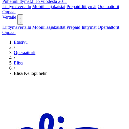
Puhelinliittymat
.fi
Jo vuodesta 2011
Liittymävertailu
Mobiililaajakaistat
Prepaid-liittymät
Operaattorit
Oppaat
Vertaile
Liittymävertailu
Mobiililaajakaistat
Prepaid-liittymät
Operaattorit
Oppaat
Etusivu
/
Operaattorit
/
Elisa
/
Elisa Kellopuhelin