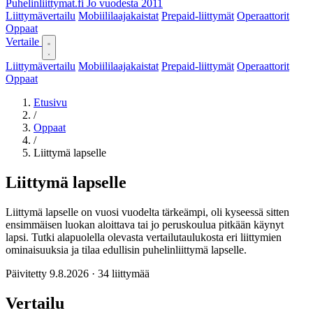
Puhelinliittymat
.fi
Jo vuodesta 2011
Liittymävertailu
Mobiililaajakaistat
Prepaid-liittymät
Operaattorit
Oppaat
Vertaile
Liittymävertailu
Mobiililaajakaistat
Prepaid-liittymät
Operaattorit
Oppaat
Etusivu
/
Oppaat
/
Liittymä lapselle
Liittymä lapselle
Liittymä lapselle on vuosi vuodelta tärkeämpi, oli kyseessä sitten
ensimmäisen luokan aloittava tai jo peruskoulua pitkään käynyt
lapsi. Tutki alapuolella olevasta vertailutaulukosta eri liittymien
ominaisuuksia ja tilaa edullisin puhelinliittymä lapselle.
Päivitetty 9.8.2026 · 34 liittymää
Vertailu