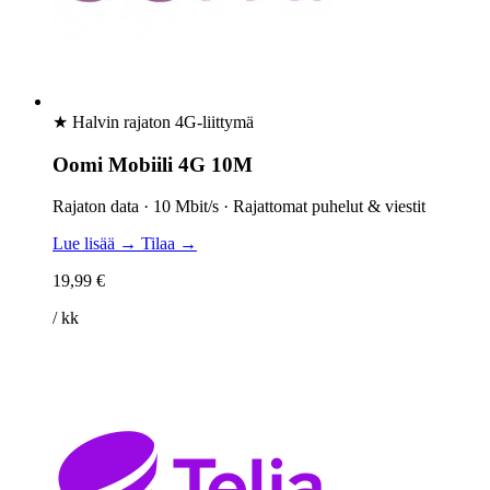
★ Halvin rajaton 4G-liittymä
Oomi Mobiili 4G 10M
Rajaton data · 10 Mbit/s · Rajattomat puhelut & viestit
Lue lisää →
Tilaa →
19,99 €
/ kk