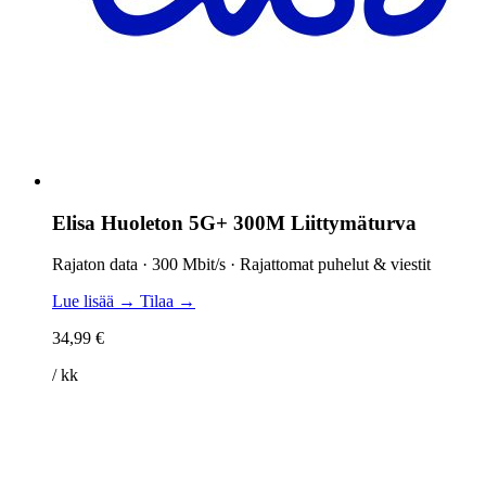
Elisa Huoleton 5G+ 300M Liittymäturva
Rajaton data · 300 Mbit/s · Rajattomat puhelut & viestit
Lue lisää →
Tilaa →
34,99 €
/ kk