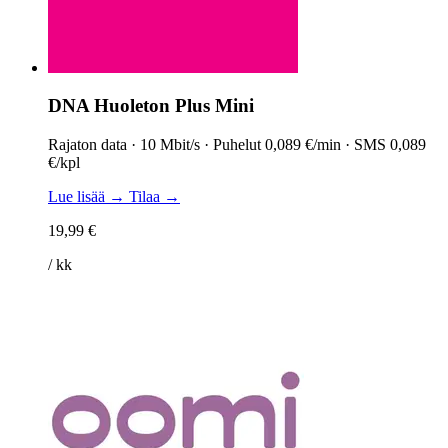
DNA Huoleton Plus Mini
Rajaton data · 10 Mbit/s · Puhelut 0,089 €/min · SMS 0,089
€/kpl
Lue lisää →
Tilaa →
19,99 €
/ kk