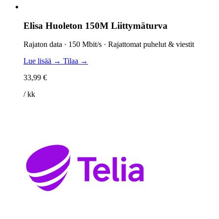
Elisa Huoleton 150M Liittymäturva
Rajaton data · 150 Mbit/s · Rajattomat puhelut & viestit
Lue lisää →
Tilaa →
33,99 €
/ kk