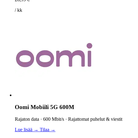
/ kk
Oomi Mobiili 5G 600M
Rajaton data · 600 Mbit/s · Rajattomat puhelut & viestit
Lue lisää →
Tilaa →