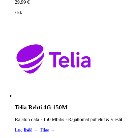
29,99 €
/ kk
Telia Rehti 4G 150M
Rajaton data · 150 Mbit/s · Rajattomat puhelut & viestit
Lue lisää →
Tilaa →