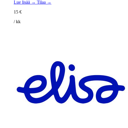
Lue lisää →
Tilaa →
15 €
/ kk