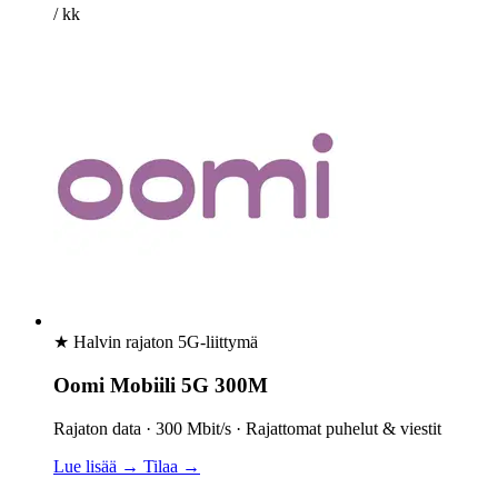
/ kk
★ Halvin rajaton 5G-liittymä
Oomi Mobiili 5G 300M
Rajaton data · 300 Mbit/s · Rajattomat puhelut & viestit
Lue lisää →
Tilaa →