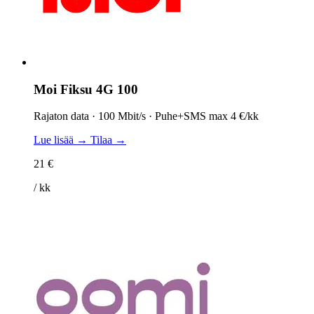
Moi Fiksu 4G 100
Rajaton data · 100 Mbit/s · Puhe+SMS max 4 €/kk
Lue lisää →
Tilaa →
21 €
/ kk