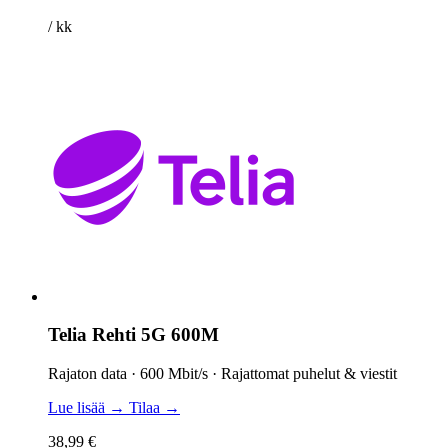
/ kk
Telia Rehti 5G 600M
Rajaton data · 600 Mbit/s · Rajattomat puhelut & viestit
Lue lisää →
Tilaa →
38,99 €