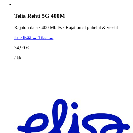
Telia Rehti 5G 400M
Rajaton data · 400 Mbit/s · Rajattomat puhelut & viestit
Lue lisää →
Tilaa →
34,99 €
/ kk