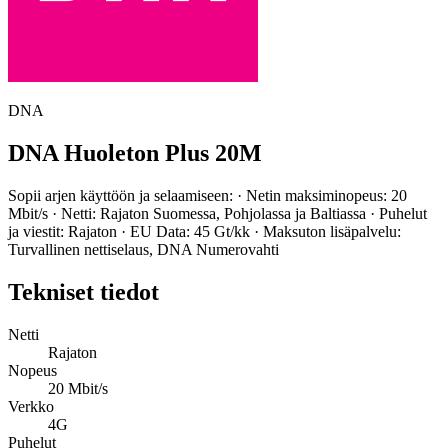
DNA
DNA Huoleton Plus 20M
Sopii arjen käyttöön ja selaamiseen: · Netin maksiminopeus: 20
Mbit/s · Netti: Rajaton Suomessa, Pohjolassa ja Baltiassa · Puhelut
ja viestit: Rajaton · EU Data: 45 Gt/kk · Maksuton lisäpalvelu:
Turvallinen nettiselaus, DNA Numerovahti
Tekniset tiedot
Netti
Rajaton
Nopeus
20 Mbit/s
Verkko
4G
Puhelut