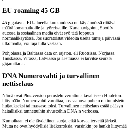
EU-roaming 45 GB
45 gigatavua EU-alueella kuukaudessa on käytännössä riittävä
määrä lomamatkoille ja työreissuille. Kartanavigointi, Spotify
autossa ja sosiaalinen media eivät syö tätä loppuun
normaalikäytössä. Jos suoratoistat videoita useita tunteja päivässä
ulkomailla, voi raja tulla vastaan.
Pohjolassa ja Baltiassa data on rajaton, eli Ruotsissa, Norjassa,
Tanskassa, Virossa, Latviassa ja Liettuassa ei tarvitse seurata
gigamittaria.
DNA Numerovahti ja turvallinen
nettiselaus
Nämä ovat Plus-version perustelu verrattuna tavalliseen Huoleton-
liittymään. Numerovahti varoittaa, jos saapuva puhelu on tunnistettu
huijaukseksi tai massasoitoksi. Turvallinen nettiselaus estää pääsyn
haitallisiksi tunnettuihin sivustoihin DNA:n verkossa.
Kumpikaan ei ole täydellinen suoja, eikä korvaa tervettä järkeä.
Mutta ne ovat hyödyllisiä lisäkerroksia, varsinkin jos hankit liittymää