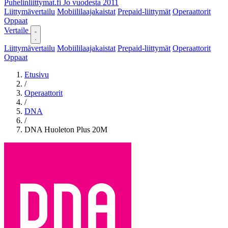
Puhelinliittymat
.fi
Jo vuodesta 2011
Liittymävertailu
Mobiililaajakaistat
Prepaid-liittymät
Operaattorit
Oppaat
Vertaile
Liittymävertailu
Mobiililaajakaistat
Prepaid-liittymät
Operaattorit
Oppaat
Etusivu
/
Operaattorit
/
DNA
/
DNA Huoleton Plus 20M