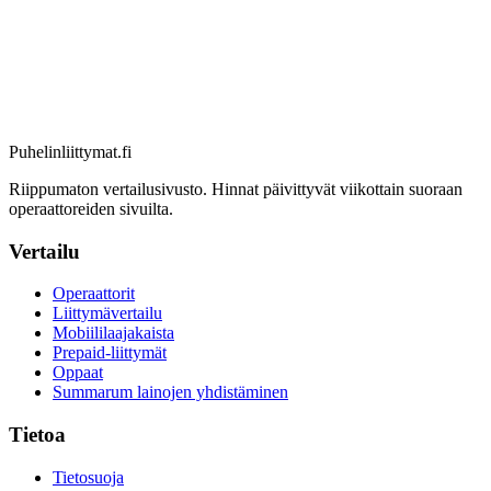
Puhelinliittymat
.fi
Riippumaton vertailusivusto. Hinnat päivittyvät viikottain suoraan
operaattoreiden sivuilta.
Vertailu
Operaattorit
Liittymävertailu
Mobiililaajakaista
Prepaid-liittymät
Oppaat
Summarum lainojen yhdistäminen
Tietoa
Tietosuoja