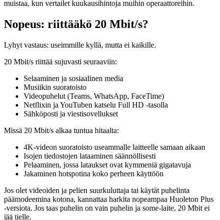
muistaa, kun vertailet kuukausihintoja muihin operaattoreihin.
Nopeus: riittääkö 20 Mbit/s?
Lyhyt vastaus: useimmille kyllä, mutta ei kaikille.
20 Mbit/s riittää sujuvasti seuraaviin:
Selaaminen ja sosiaalinen media
Musiikin suoratoisto
Videopuhelut (Teams, WhatsApp, FaceTime)
Netflixin ja YouTuben katselu Full HD -tasolla
Sähköposti ja viestisovellukset
Missä 20 Mbit/s alkaa tuntua hitaalta:
4K-videon suoratoisto useammalle laitteelle samaan aikaan
Isojen tiedostojen lataaminen säännöllisesti
Pelaaminen, jossa lataukset ovat kymmeniä gigatavuja
Jakaminen hotspotina koko perheen käyttöön
Jos olet videoiden ja pelien suurkuluttaja tai käytät puhelinta
päämodeemina kotona, kannattaa harkita nopeampaa Huoleton Plus
-versiota. Jos taas puhelin on vain puhelin ja some-laite, 20 Mbit ei
jää tielle.