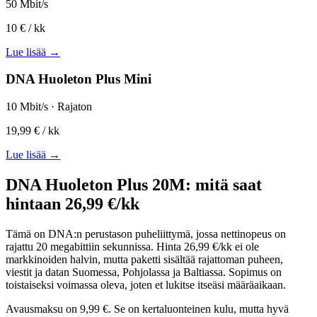
50 Mbit/s
10 €
/ kk
Lue lisää →
DNA Huoleton Plus Mini
10 Mbit/s · Rajaton
19,99 €
/ kk
Lue lisää →
DNA Huoleton Plus 20M: mitä saat
hintaan 26,99 €/kk
Tämä on DNA:n perustason puheliittymä, jossa nettinopeus on
rajattu 20 megabittiin sekunnissa. Hinta 26,99 €/kk ei ole
markkinoiden halvin, mutta paketti sisältää rajattoman puheen,
viestit ja datan Suomessa, Pohjolassa ja Baltiassa. Sopimus on
toistaiseksi voimassa oleva, joten et lukitse itseäsi määräaikaan.
Avausmaksu on 9,99 €. Se on kertaluonteinen kulu, mutta hyvä