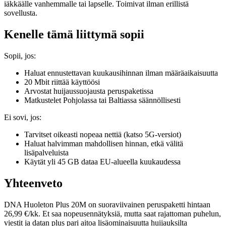
iäkkäälle vanhemmalle tai lapselle. Toimivat ilman erillistä
sovellusta.
Kenelle tämä liittymä sopii
Sopii, jos:
Haluat ennustettavan kuukausihinnan ilman määräaikaisuutta
20 Mbit riittää käyttöösi
Arvostat huijaussuojausta peruspaketissa
Matkustelet Pohjolassa tai Baltiassa säännöllisesti
Ei sovi, jos:
Tarvitset oikeasti nopeaa nettiä (katso 5G-versiot)
Haluat halvimman mahdollisen hinnan, etkä välitä
lisäpalveluista
Käytät yli 45 GB dataa EU-alueella kuukaudessa
Yhteenveto
DNA Huoleton Plus 20M on suoraviivainen peruspaketti hintaan
26,99 €/kk. Et saa nopeusennätyksiä, mutta saat rajattoman puhelun,
viestit ja datan plus pari aitoa lisäominaisuutta huijauksilta