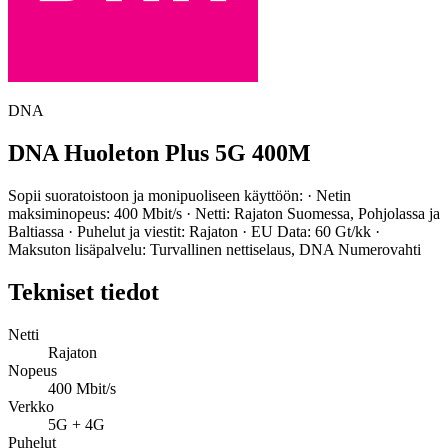
DNA
DNA Huoleton Plus 5G 400M
Sopii suoratoistoon ja monipuoliseen käyttöön: · Netin
maksiminopeus: 400 Mbit/s · Netti: Rajaton Suomessa, Pohjolassa ja
Baltiassa · Puhelut ja viestit: Rajaton · EU Data: 60 Gt/kk ·
Maksuton lisäpalvelu: Turvallinen nettiselaus, DNA Numerovahti
Tekniset tiedot
Netti
Rajaton
Nopeus
400 Mbit/s
Verkko
5G + 4G
Puhelut