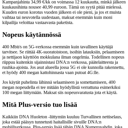
Kampanjahinta 34,99 €/kk on voimassa 12 kuukautta, minkä jälkeen
kuukausihinta nousee 40,99 euroon. Tämä on syytä pitää mielessä.
Kuuden euron korotus vuoden jälkeen ei ole pieni, ja jos et muista
vaihtaa tai neuvotella uudestaan, maksat enemmän kuin moni
kilpailija veloittaa vastaavasta paketista.
Nopeus käytännössä
400 Mbit/s on 5G-verkossa enemmän kuin tavallinen käyttäjä
tarvitsee. Se riittää 4K-suoratoistoon, isoihin latauksiin, pelaamiseen
ja nettijaon käyttöön mokkulana ilman ongelmia. Todellinen nopeus
riippuu kuitenkin sijainnistasi DNA:n verkossa, päätelaitteesta ja
ruuhka-ajoista. Jos asut alueella jossa 5G ei ole kunnolla rakennettu,
et hyödy 400 megan kattohinnasta vaan putoat 4G:lle.
Jos käytät puhelinta lähinnä selaamiseen ja somettamiseen, 400
megan nopeudella ei tee mitään hyödyllistä verrattuna esimerkiksi
100 megan liittymään. Maksat siis nopeusvaratusta jota et käytä.
Mitä Plus-versio tuo lisää
Kaikkiin DNA Huoleton -liittymiin kuuluu Turvallinen nettiselaus,
joka estää pääsyn tunnetusti haitallisille sivuille DNA:n
mobiiliverkossa. Plus-versio lisää tähän DNA Numerovahdin, joka