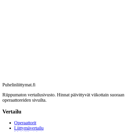
Puhelinliittymat
.fi
Riippumaton vertailusivusto. Hinnat päivittyvät viikottain suoraan
operaattoreiden sivuilta.
Vertailu
Operaattorit
Liittymävertailu