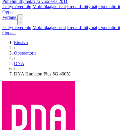
Puhelinliittymat
.fi
Jo vuodesta 2011
Liittymävertailu
Mobiililaajakaistat
Prepaid-liittymät
Operaattorit
Oppaat
Vertaile
Liittymävertailu
Mobiililaajakaistat
Prepaid-liittymät
Operaattorit
Oppaat
Etusivu
/
Operaattorit
/
DNA
/
DNA Huoleton Plus 5G 400M