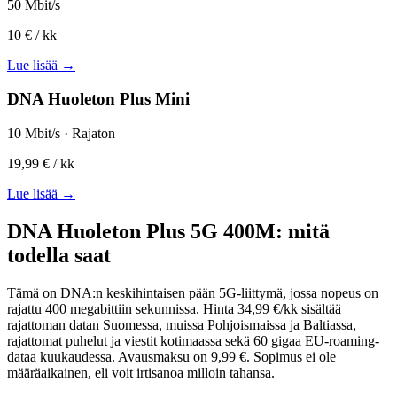
50 Mbit/s
10 €
/ kk
Lue lisää →
DNA Huoleton Plus Mini
10 Mbit/s · Rajaton
19,99 €
/ kk
Lue lisää →
DNA Huoleton Plus 5G 400M: mitä
todella saat
Tämä on DNA:n keskihintaisen pään 5G-liittymä, jossa nopeus on
rajattu 400 megabittiin sekunnissa. Hinta 34,99 €/kk sisältää
rajattoman datan Suomessa, muissa Pohjoismaissa ja Baltiassa,
rajattomat puhelut ja viestit kotimaassa sekä 60 gigaa EU-roaming-
dataa kuukaudessa. Avausmaksu on 9,99 €. Sopimus ei ole
määräaikainen, eli voit irtisanoa milloin tahansa.