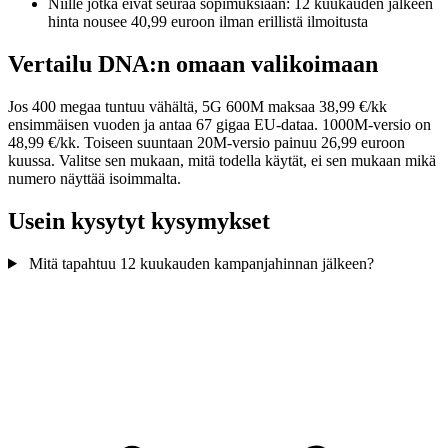
Niille jotka eivät seuraa sopimuksiaan: 12 kuukauden jälkeen
hinta nousee 40,99 euroon ilman erillistä ilmoitusta
Vertailu DNA:n omaan valikoimaan
Jos 400 megaa tuntuu vähältä, 5G 600M maksaa 38,99 €/kk
ensimmäisen vuoden ja antaa 67 gigaa EU-dataa. 1000M-versio on
48,99 €/kk. Toiseen suuntaan 20M-versio painuu 26,99 euroon
kuussa. Valitse sen mukaan, mitä todella käytät, ei sen mukaan mikä
numero näyttää isoimmalta.
Usein kysytyt kysymykset
Mitä tapahtuu 12 kuukauden kampanjahinnan jälkeen?