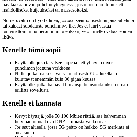
näyttää saapuvan puhelun yhteydessä, jos numero on tunnistettu
mahdolliseksi huijaukseksi tai massasoitoksi.
Numerovahti on hyödyllinen, jos saat säännöllisesti huijauspuheluita
tai kaipaat suodatusta puhelinmyyjille. Jos et juuri vastaa
tuntemattomiin numeroihin muutenkaan, se on melko vähäarvoinen
lisäys.
Kenelle tämä sopii
Käyttäjälle joka tarvitsee nopeaa nettiyhteyttä myös
puhelimen jaettuna verkkona
Niille, jotka matkustavat säännöllisesti EU-alueella ja
kuluttavat enemmän kuin 30 gigaa kuussa
Käyttäjille, jotka haluavat huijauspuhelusuodatuksen ilman
erillistä sovellusta
Kenelle ei kannata
Kevyt käyttäjä, jolle 50-100 Mbit/s riittää, saa halvemman
liittymän muualta tai DNA:n omasta valikoimasta
Jos asut alueella, jossa 5G-peitto on heikko, 5G-merkintä ei
auta sinua