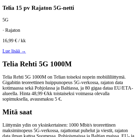
Telia 15 pv Rajaton 5G-netti
5G
· Rajaton
16,99 €
/ kk
Lue lisää →
Telia Rehti 5G 1000M
Telia Rehti 5G 1000M on Telian toiseksi nopein mobiililiittymä.
Gigabitin teoreettinen huippunopeus 5G-verkossa, rajaton data
kotimaassa sekä Pohjolassa ja Baltiassa, ja 80 gigaa dataa EU/ETA-
alueella. Hinta 48,99 €/kk toistaiseksi voimassa olevalla
sopimuksella, avausmaksu 5 €.
Mitä saat
Liittymän ydin on yksinkertainen: 1000 Mbit/s teoreettinen
maksiminopeus 5G-verkossa, rajattomat puhelut ja viestit, rajaton
data ilman kattoa Suomessa, Pohjoismaissa ja Baltian maissa. EU- ja