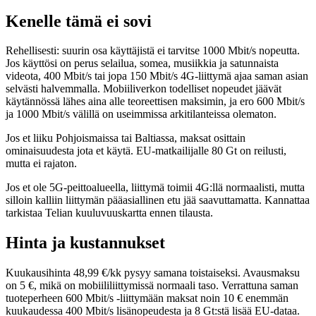
Kenelle tämä ei sovi
Rehellisesti: suurin osa käyttäjistä ei tarvitse 1000 Mbit/s nopeutta.
Jos käyttösi on perus selailua, somea, musiikkia ja satunnaista
videota, 400 Mbit/s tai jopa 150 Mbit/s 4G-liittymä ajaa saman asian
selvästi halvemmalla. Mobiiliverkon todelliset nopeudet jäävät
käytännössä lähes aina alle teoreettisen maksimin, ja ero 600 Mbit/s
ja 1000 Mbit/s välillä on useimmissa arkitilanteissa olematon.
Jos et liiku Pohjoismaissa tai Baltiassa, maksat osittain
ominaisuudesta jota et käytä. EU-matkailijalle 80 Gt on reilusti,
mutta ei rajaton.
Jos et ole 5G-peittoalueella, liittymä toimii 4G:llä normaalisti, mutta
silloin kalliin liittymän pääasiallinen etu jää saavuttamatta. Kannattaa
tarkistaa Telian kuuluvuuskartta ennen tilausta.
Hinta ja kustannukset
Kuukausihinta 48,99 €/kk pysyy samana toistaiseksi. Avausmaksu
on 5 €, mikä on mobiililiittymissä normaali taso. Verrattuna saman
tuoteperheen 600 Mbit/s -liittymään maksat noin 10 € enemmän
kuukaudessa 400 Mbit/s lisänopeudesta ja 8 Gt:stä lisää EU-dataa.