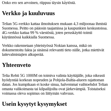
Onko ero sen arvoinen, riippuu täysin käytöstä.
Verkko ja kuuluvuus
Telian 5G-verkko kattaa ilmoituksen mukaan 4,3 miljoonaa ihmistä
Suomessa. Peitto on pääosin taajamissa ja kaupunkien keskustoissa.
4G-verkko kattaa 99 % väestöstä, joten peruskäyttö toimii
käytännössä kaikkialla Suomessa.
Verkko rakennetaan yhteistyössä Nokian kanssa, mikä on
dokumentoitu fakta ja sinänsä relevantti tieto niille, jotka miettivät
laitevalmistajien alkuperää.
Yhteenveto
Telia Rehti 5G 1000M on toimiva valinta käyttäjälle, joka oikeasti
hyödyntää korkean nopeuden ja Pohjola-Baltia-alueen rajattoman
datan. Jos kumpikaan ei koske sinua, halvemmat vaihtoehdot Telian
omasta valikoimasta tai kilpailijoilta ovat järkevämpiä. Toistaiseksi
voimassa oleva sopimus on liittymän vahvuus.
Usein kysytyt kysymykset