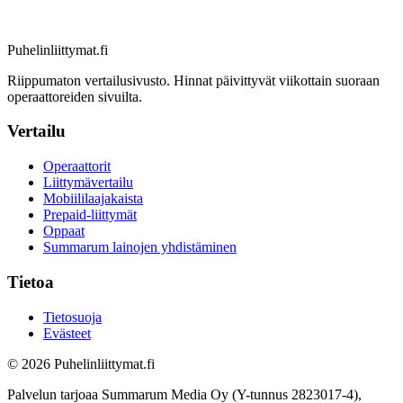
Puhelinliittymat
.fi
Riippumaton vertailusivusto. Hinnat päivittyvät viikottain suoraan
operaattoreiden sivuilta.
Vertailu
Operaattorit
Liittymävertailu
Mobiililaajakaista
Prepaid-liittymät
Oppaat
Summarum lainojen yhdistäminen
Tietoa
Tietosuoja
Evästeet
© 2026 Puhelinliittymat.fi
Palvelun tarjoaa Summarum Media Oy (Y-tunnus 2823017-4),