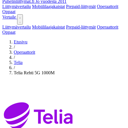
Puhelinliittymat
.fi
Jo vuodesta 2011
Liittymävertailu
Mobiililaajakaistat
Prepaid-liittymät
Operaattorit
Oppaat
Vertaile
Liittymävertailu
Mobiililaajakaistat
Prepaid-liittymät
Operaattorit
Oppaat
Etusivu
/
Operaattorit
/
Telia
/
Telia Rehti 5G 1000M