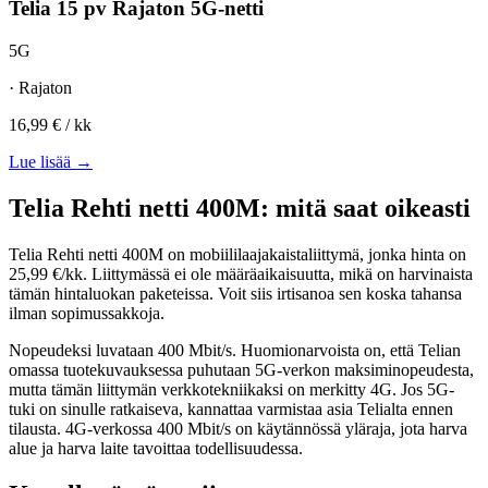
Telia 15 pv Rajaton 5G-netti
5G
· Rajaton
16,99 €
/ kk
Lue lisää →
Telia Rehti netti 400M: mitä saat oikeasti
Telia Rehti netti 400M on mobiililaajakaistaliittymä, jonka hinta on
25,99 €/kk. Liittymässä ei ole määräaikaisuutta, mikä on harvinaista
tämän hintaluokan paketeissa. Voit siis irtisanoa sen koska tahansa
ilman sopimussakkoja.
Nopeudeksi luvataan 400 Mbit/s. Huomionarvoista on, että Telian
omassa tuotekuvauksessa puhutaan 5G-verkon maksiminopeudesta,
mutta tämän liittymän verkkotekniikaksi on merkitty 4G. Jos 5G-
tuki on sinulle ratkaiseva, kannattaa varmistaa asia Telialta ennen
tilausta. 4G-verkossa 400 Mbit/s on käytännössä yläraja, jota harva
alue ja harva laite tavoittaa todellisuudessa.