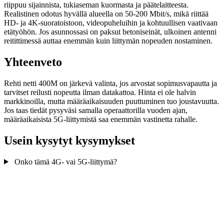
riippuu sijainnista, tukiaseman kuormasta ja päätelaitteesta.
Realistinen odotus hyvällä alueella on 50-200 Mbit/s, mikä riittää
HD- ja 4K-suoratoistoon, videopuheluihin ja kohtuullisen vaativaan
etätyöhön. Jos asunnossasi on paksut betoniseinät, ulkoinen antenni
reitittimessä auttaa enemmän kuin liittymän nopeuden nostaminen.
Yhteenveto
Rehti netti 400M on järkevä valinta, jos arvostat sopimusvapautta ja
tarvitset reilusti nopeutta ilman datakattoa. Hinta ei ole halvin
markkinoilla, mutta määräaikaisuuden puuttuminen tuo joustavuutta.
Jos taas tiedät pysyväsi samalla operaattorilla vuoden ajan,
määräaikaisista 5G-liittymistä saa enemmän vastinetta rahalle.
Usein kysytyt kysymykset
Onko tämä 4G- vai 5G-liittymä?