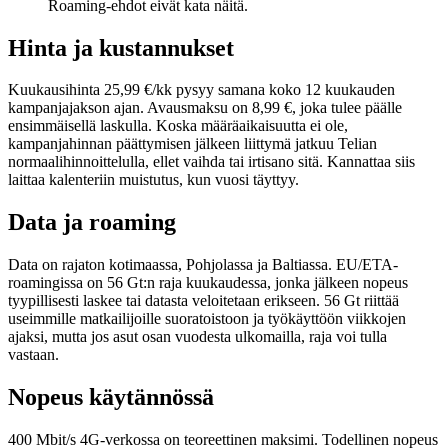
Roaming-ehdot eivät kata näitä.
Hinta ja kustannukset
Kuukausihinta 25,99 €/kk pysyy samana koko 12 kuukauden
kampanjajakson ajan. Avausmaksu on 8,99 €, joka tulee päälle
ensimmäisellä laskulla. Koska määräaikaisuutta ei ole,
kampanjahinnan päättymisen jälkeen liittymä jatkuu Telian
normaalihinnoittelulla, ellet vaihda tai irtisano sitä. Kannattaa siis
laittaa kalenteriin muistutus, kun vuosi täyttyy.
Data ja roaming
Data on rajaton kotimaassa, Pohjolassa ja Baltiassa. EU/ETA-
roamingissa on 56 Gt:n raja kuukaudessa, jonka jälkeen nopeus
tyypillisesti laskee tai datasta veloitetaan erikseen. 56 Gt riittää
useimmille matkailijoille suoratoistoon ja työkäyttöön viikkojen
ajaksi, mutta jos asut osan vuodesta ulkomailla, raja voi tulla
vastaan.
Nopeus käytännössä
400 Mbit/s 4G-verkossa on teoreettinen maksimi. Todellinen nopeus