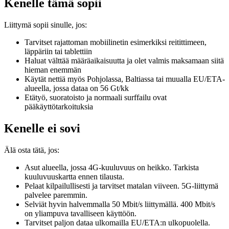
Kenelle tämä sopii
Liittymä sopii sinulle, jos:
Tarvitset rajattoman mobiilinetin esimerkiksi reitittimeen,
läppäriin tai tablettiin
Haluat välttää määräaikaisuutta ja olet valmis maksamaan siitä
hieman enemmän
Käytät nettiä myös Pohjolassa, Baltiassa tai muualla EU/ETA-
alueella, jossa dataa on 56 Gt/kk
Etätyö, suoratoisto ja normaali surffailu ovat
pääkäyttötarkoituksia
Kenelle ei sovi
Älä osta tätä, jos:
Asut alueella, jossa 4G-kuuluvuus on heikko. Tarkista
kuuluvuuskartta ennen tilausta.
Pelaat kilpailullisesti ja tarvitset matalan viiveen. 5G-liittymä
palvelee paremmin.
Selviät hyvin halvemmalla 50 Mbit/s liittymällä. 400 Mbit/s
on yliampuva tavalliseen käyttöön.
Tarvitset paljon dataa ulkomailla EU/ETA:n ulkopuolella.