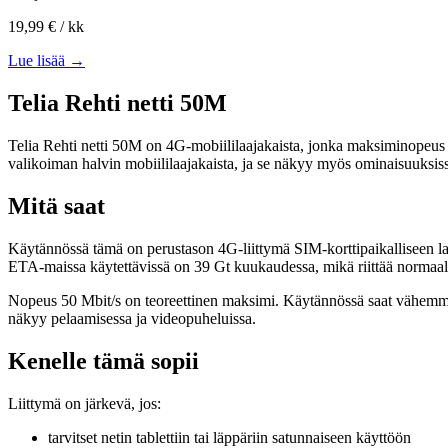
19,99 €
/ kk
Lue lisää →
Telia Rehti netti 50M
Telia Rehti netti 50M on 4G-mobiililaajakaista, jonka maksiminopeus 
valikoiman halvin mobiililaajakaista, ja se näkyy myös ominaisuuksis
Mitä saat
Käytännössä tämä on perustason 4G-liittymä SIM-korttipaikalliseen lait
ETA-maissa käytettävissä on 39 Gt kuukaudessa, mikä riittää normaal
Nopeus 50 Mbit/s on teoreettinen maksimi. Käytännössä saat vähemmä
näkyy pelaamisessa ja videopuheluissa.
Kenelle tämä sopii
Liittymä on järkevä, jos:
tarvitset netin tablettiin tai läppäriin satunnaiseen käyttöön