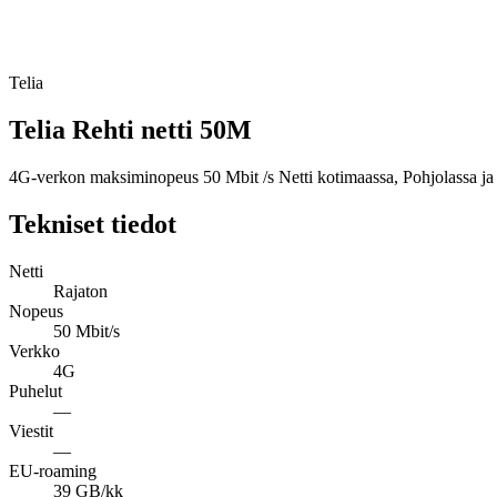
Telia
Telia Rehti netti 50M
4G-verkon maksiminopeus 50 Mbit /s Netti kotimaassa, Pohjolassa ja
Tekniset tiedot
Netti
Rajaton
Nopeus
50 Mbit/s
Verkko
4G
Puhelut
—
Viestit
—
EU-roaming
39 GB/kk