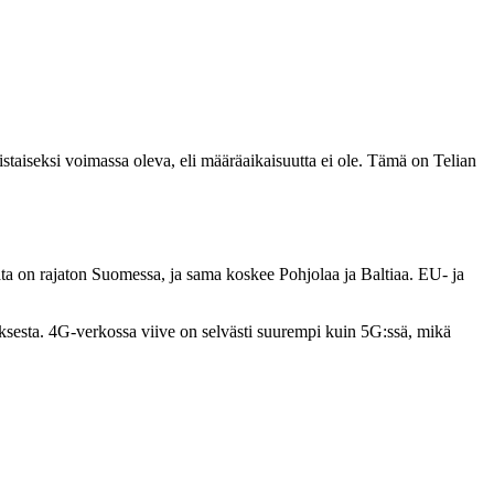
taiseksi voimassa oleva, eli määräaikaisuutta ei ole. Tämä on Telian
Data on rajaton Suomessa, ja sama koskee Pohjolaa ja Baltiaa. EU- ja
esta. 4G-verkossa viive on selvästi suurempi kuin 5G:ssä, mikä