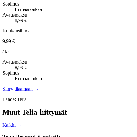
Sopimus
Ei määräaikaa
Avausmaksu
8,99 €
Kuukausihinta
9,99 €
/ kk
Avausmaksu
8,99 €
Sopimus
Ei määräaikaa
Siirry tilaamaan →
Lähde: Telia
Muut Telia-liittymät
Kaikki →
Telia Prepaid S-paketti