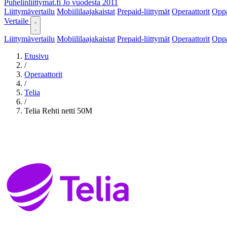
Puhelinliittymat
.fi
Jo vuodesta 2011
Liittymävertailu
Mobiililaajakaistat
Prepaid-liittymät
Operaattorit
Opp
Vertaile
Liittymävertailu
Mobiililaajakaistat
Prepaid-liittymät
Operaattorit
Opp
Etusivu
/
Operaattorit
/
Telia
/
Telia Rehti netti 50M