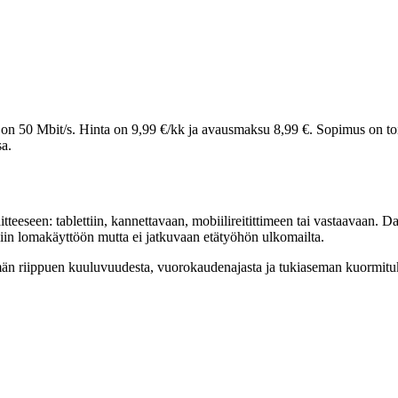
on 50 Mbit/s. Hinta on 9,99 €/kk ja avausmaksu 8,99 €. Sopimus on tois
sa.
teeseen: tablettiin, kannettavaan, mobiilireitittimeen tai vastaavaan. 
iin lomakäyttöön mutta ei jatkuvaan etätyöhön ulkomailta.
n riippuen kuuluvuudesta, vuorokaudenajasta ja tukiaseman kuormituks