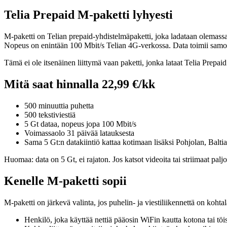
Telia Prepaid M-paketti lyhyesti
M-paketti on Telian prepaid-yhdistelmäpaketti, joka ladataan olemassa
Nopeus on enintään 100 Mbit/s Telian 4G-verkossa. Data toimii samoil
Tämä ei ole itsenäinen liittymä vaan paketti, jonka lataat Telia Prepaid
Mitä saat hinnalla 22,99 €/kk
500 minuuttia puhetta
500 tekstiviestiä
5 Gt dataa, nopeus jopa 100 Mbit/s
Voimassaolo 31 päivää latauksesta
Sama 5 Gt:n datakiintiö kattaa kotimaan lisäksi Pohjolan, Balti
Huomaa: data on 5 Gt, ei rajaton. Jos katsot videoita tai striimaat p
Kenelle M-paketti sopii
M-paketti on järkevä valinta, jos puhelin- ja viestiliikennettä on kohtal
Henkilö, joka käyttää nettiä pääosin WiFin kautta kotona tai töi