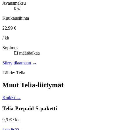
Avausmaksu
0 €
Kuukausihinta
22,99 €
/ kk
Sopimus
Ei määräaikaa
Siirry tilaamaan →
Lähde: Telia
Muut Telia-liittymät
Kaikki →
Telia Prepaid S-paketti
9,9 €
/ kk
Lue lisää →