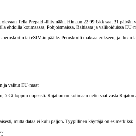
 olevaan Telia Prepaid -liittymään. Hintaan 22,99 €/kk saat 31 päivän v
la ehdoilla kotimaassa, Pohjoismaissa, Baltiassa ja valikoiduissa EU-m
 -peruskortin tai eSIM:in päälle. Peruskortti maksaa erikseen, ja ilman la
an ja valitut EU-maat
aljon, 5 Gt loppuu nopeasti. Rajattoman kotimaan netin saat vasta Raja
aisesti, mutta dataa ei kulu paljon. Tyypillinen käyttäjä on esimerkiksi:
ssä