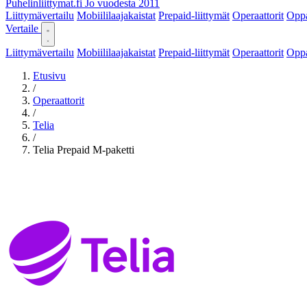
Puhelinliittymat
.fi
Jo vuodesta 2011
Liittymävertailu
Mobiililaajakaistat
Prepaid-liittymät
Operaattorit
Opp
Vertaile
Liittymävertailu
Mobiililaajakaistat
Prepaid-liittymät
Operaattorit
Opp
Etusivu
/
Operaattorit
/
Telia
/
Telia Prepaid M-paketti