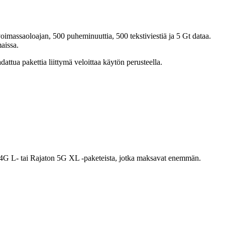
oimassaoloajan, 500 puheminuuttia, 500 tekstiviestiä ja 5 Gt dataa.
aissa.
dattua pakettia liittymä veloittaa käytön perusteella.
ton 4G L- tai Rajaton 5G XL -paketeista, jotka maksavat enemmän.