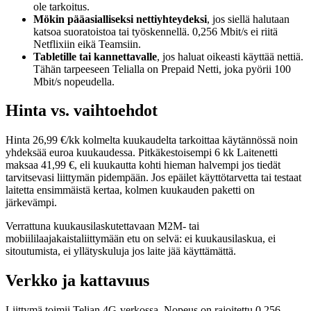
ole tarkoitus.
Mökin pääasialliseksi nettiyhteydeksi
, jos siellä halutaan
katsoa suoratoistoa tai työskennellä. 0,256 Mbit/s ei riitä
Netflixiin eikä Teamsiin.
Tabletille tai kannettavalle
, jos haluat oikeasti käyttää nettiä.
Tähän tarpeeseen Telialla on Prepaid Netti, joka pyörii 100
Mbit/s nopeudella.
Hinta vs. vaihtoehdot
Hinta 26,99 €/kk kolmelta kuukaudelta tarkoittaa käytännössä noin
yhdeksää euroa kuukaudessa. Pitkäkestoisempi 6 kk Laitenetti
maksaa 41,99 €, eli kuukautta kohti hieman halvempi jos tiedät
tarvitsevasi liittymän pidempään. Jos epäilet käyttötarvetta tai testaat
laitetta ensimmäistä kertaa, kolmen kuukauden paketti on
järkevämpi.
Verrattuna kuukausilaskutettavaan M2M- tai
mobiililaajakaistaliittymään etu on selvä: ei kuukausilaskua, ei
sitoutumista, ei yllätyskuluja jos laite jää käyttämättä.
Verkko ja kattavuus
Liittymä toimii Telian 4G-verkossa. Nopeus on rajoitettu 0,256