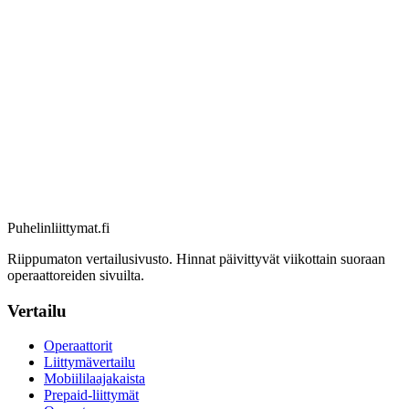
Puhelinliittymat
.fi
Riippumaton vertailusivusto. Hinnat päivittyvät viikottain suoraan
operaattoreiden sivuilta.
Vertailu
Operaattorit
Liittymävertailu
Mobiililaajakaista
Prepaid-liittymät