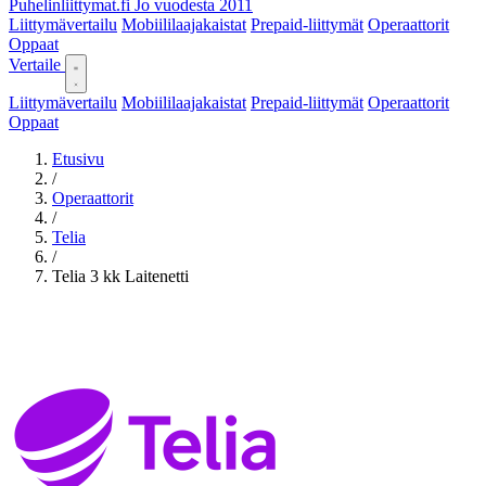
Puhelinliittymat
.fi
Jo vuodesta 2011
Liittymävertailu
Mobiililaajakaistat
Prepaid-liittymät
Operaattorit
Oppaat
Vertaile
Liittymävertailu
Mobiililaajakaistat
Prepaid-liittymät
Operaattorit
Oppaat
Etusivu
/
Operaattorit
/
Telia
/
Telia 3 kk Laitenetti