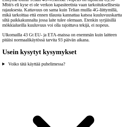
Mbit/s eli kyse ei ole verkon kapasiteetista vaan tarkoituksellisesta
rajauksesta. Kattavuus on sama kuin Telian muilla 4G-liittymillä,
mikä tarkoittaa että ennen tilausta kannattaa katsoa kuuluvuuskartta
siltä paikkakunnalta jossa laite tulee olemaan. Etenkin syrjäisillä
mökkialueilla kuuluvuus voi olla rajoittava tekijä, ei nopeus.
Ulkomailla 43 Gt EU- ja ETA-maissa on enemmän kuin laitteen
pitäisi normaalikäytössä tarvita 93 päivän aikana.
Usein kysytyt kysymykset
Voiko tätä käyttää puhelimessa?