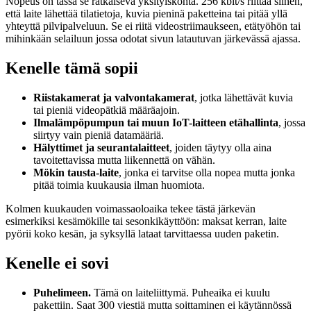
Nopeus on tässä se ratkaiseva yksityiskohta. 256 kbit/s riittää siihen,
että laite lähettää tilatietoja, kuvia pieninä paketteina tai pitää yllä
yhteyttä pilvipalveluun. Se ei riitä videostriimaukseen, etätyöhön tai
mihinkään selailuun jossa odotat sivun latautuvan järkevässä ajassa.
Kenelle tämä sopii
Riistakamerat ja valvontakamerat
, jotka lähettävät kuvia
tai pieniä videopätkiä määräajoin.
Ilmalämpöpumpun tai muun IoT-laitteen etähallinta
, jossa
siirtyy vain pieniä datamääriä.
Hälyttimet ja seurantalaitteet
, joiden täytyy olla aina
tavoitettavissa mutta liikennettä on vähän.
Mökin tausta-laite
, jonka ei tarvitse olla nopea mutta jonka
pitää toimia kuukausia ilman huomiota.
Kolmen kuukauden voimassaoloaika tekee tästä järkevän
esimerkiksi kesämökille tai sesonkikäyttöön: maksat kerran, laite
pyörii koko kesän, ja syksyllä lataat tarvittaessa uuden paketin.
Kenelle ei sovi
Puhelimeen.
Tämä on laiteliittymä. Puheaika ei kuulu
pakettiin. Saat 300 viestiä mutta soittaminen ei käytännössä