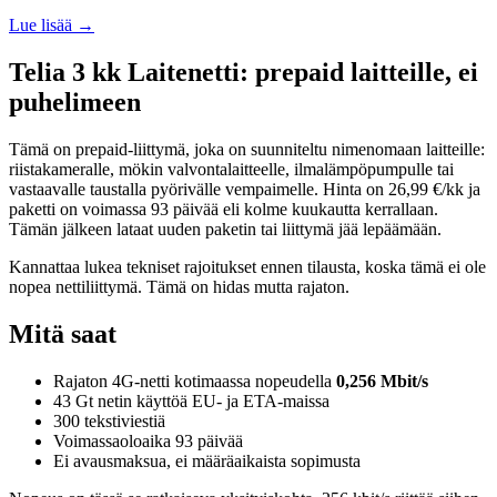
Lue lisää →
Telia 3 kk Laitenetti: prepaid laitteille, ei
puhelimeen
Tämä on prepaid-liittymä, joka on suunniteltu nimenomaan laitteille:
riistakameralle, mökin valvontalaitteelle, ilmalämpöpumpulle tai
vastaavalle taustalla pyörivälle vempaimelle. Hinta on 26,99 €/kk ja
paketti on voimassa 93 päivää eli kolme kuukautta kerrallaan.
Tämän jälkeen lataat uuden paketin tai liittymä jää lepäämään.
Kannattaa lukea tekniset rajoitukset ennen tilausta, koska tämä ei ole
nopea nettiliittymä. Tämä on hidas mutta rajaton.
Mitä saat
Rajaton 4G-netti kotimaassa nopeudella
0,256 Mbit/s
43 Gt netin käyttöä EU- ja ETA-maissa
300 tekstiviestiä
Voimassaoloaika 93 päivää
Ei avausmaksua, ei määräaikaista sopimusta