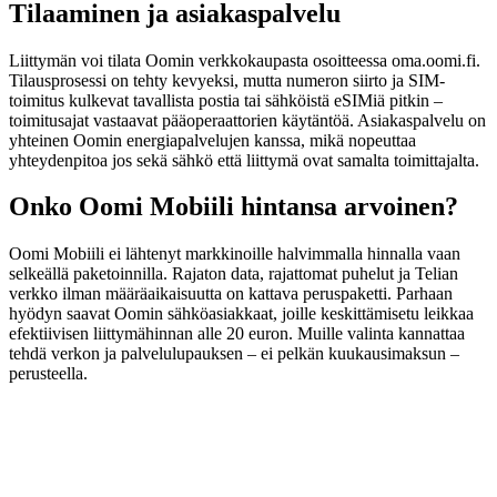
Tilaaminen ja asiakaspalvelu
Liittymän voi tilata Oomin verkkokaupasta osoitteessa oma.oomi.fi.
Tilausprosessi on tehty kevyeksi, mutta numeron siirto ja SIM-
toimitus kulkevat tavallista postia tai sähköistä eSIMiä pitkin –
toimitusajat vastaavat pääoperaattorien käytäntöä. Asiakaspalvelu on
yhteinen Oomin energiapalvelujen kanssa, mikä nopeuttaa
yhteydenpitoa jos sekä sähkö että liittymä ovat samalta toimittajalta.
Onko Oomi Mobiili hintansa arvoinen?
Oomi Mobiili ei lähtenyt markkinoille halvimmalla hinnalla vaan
selkeällä paketoinnilla. Rajaton data, rajattomat puhelut ja Telian
verkko ilman määräaikaisuutta on kattava peruspaketti. Parhaan
hyödyn saavat Oomin sähköasiakkaat, joille keskittämisetu leikkaa
efektiivisen liittymähinnan alle 20 euron. Muille valinta kannattaa
tehdä verkon ja palvelulupauksen – ei pelkän kuukausimaksun –
perusteella.