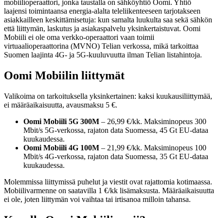
mobiilioperaattori, jonka taustalla on sähköyhtiö Oomi. Yhtiö
laajensi toimintaansa energia-alalta teleliikenteeseen tarjotakseen
asiakkailleen keskittämisetuja: kun samalta luukulta saa sekä sähkön
että liittymän, laskutus ja asiakaspalvelu yksinkertaistuvat. Oomi
Mobiili ei ole oma verkko-operaattori vaan toimii
virtuaalioperaattorina (MVNO) Telian verkossa, mikä tarkoittaa
Suomen laajinta 4G- ja 5G-kuuluvuutta ilman Telian listahintoja.
Oomi Mobiilin liittymät
Valikoima on tarkoituksella yksinkertainen: kaksi kuukausiliittymää,
ei määräaikaisuutta, avausmaksu 5 €.
Oomi Mobiili 5G 300M
– 26,99 €/kk. Maksiminopeus 300
Mbit/s 5G-verkossa, rajaton data Suomessa, 45 Gt EU-dataa
kuukaudessa.
Oomi Mobiili 4G 100M
– 21,99 €/kk. Maksiminopeus 100
Mbit/s 4G-verkossa, rajaton data Suomessa, 35 Gt EU-dataa
kuukaudessa.
Molemmissa liittymissä puhelut ja viestit ovat rajattomia kotimaassa.
Mobiilivarmenne on saatavilla 1 €/kk lisämaksusta. Määräaikaisuutta
ei ole, joten liittymän voi vaihtaa tai irtisanoa milloin tahansa.