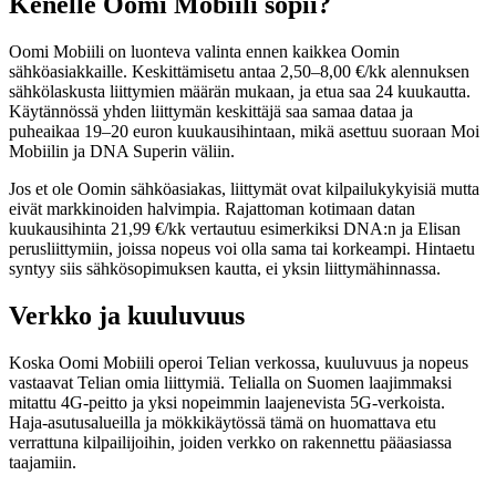
Kenelle Oomi Mobiili sopii?
Oomi Mobiili on luonteva valinta ennen kaikkea Oomin
sähköasiakkaille. Keskittämisetu antaa 2,50–8,00 €/kk alennuksen
sähkölaskusta liittymien määrän mukaan, ja etua saa 24 kuukautta.
Käytännössä yhden liittymän keskittäjä saa samaa dataa ja
puheaikaa 19–20 euron kuukausihintaan, mikä asettuu suoraan Moi
Mobiilin ja DNA Superin väliin.
Jos et ole Oomin sähköasiakas, liittymät ovat kilpailukykyisiä mutta
eivät markkinoiden halvimpia. Rajattoman kotimaan datan
kuukausihinta 21,99 €/kk vertautuu esimerkiksi DNA:n ja Elisan
perusliittymiin, joissa nopeus voi olla sama tai korkeampi. Hintaetu
syntyy siis sähkösopimuksen kautta, ei yksin liittymähinnassa.
Verkko ja kuuluvuus
Koska Oomi Mobiili operoi Telian verkossa, kuuluvuus ja nopeus
vastaavat Telian omia liittymiä. Telialla on Suomen laajimmaksi
mitattu 4G-peitto ja yksi nopeimmin laajenevista 5G-verkoista.
Haja-asutusalueilla ja mökkikäytössä tämä on huomattava etu
verrattuna kilpailijoihin, joiden verkko on rakennettu pääasiassa
taajamiin.