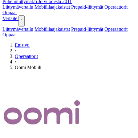
Puhelinliittymat
.fi
Jo vuodesta 2011
Liittymävertailu
Mobiililaajakaistat
Prepaid-liittymät
Operaattorit
Oppaat
Vertaile
Liittymävertailu
Mobiililaajakaistat
Prepaid-liittymät
Operaattorit
Oppaat
Etusivu
/
Operaattorit
/
Oomi Mobiili