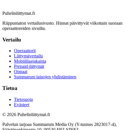
Puhelinliittymat
.fi
Riippumaton vertailusivusto. Hinnat päivittyvät viikottain suoraan
operaattoreiden sivuilta.
Vertailu
Operaattorit
Liittymävertailu
Mobiililaajakaista
Prepaid-liittymät
Oppaat
Summarum lainojen yhdistäminen
Tietoa
Tietosuoja
Evästeet
© 2026 Puhelinliittymat.fi
Palvelun tarjoaa Summarum Media Oy (Y-tunnus 2823017-4),
Säästöpankinranta 10, 00530 HELSINKI