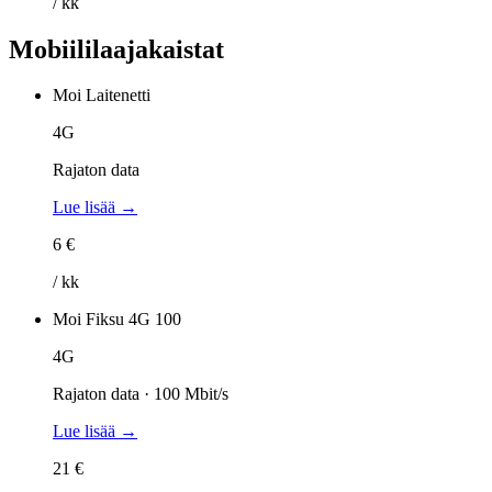
/ kk
Mobiililaajakaistat
Moi Laitenetti
4G
Rajaton data
Lue lisää →
6 €
/ kk
Moi Fiksu 4G 100
4G
Rajaton data · 100 Mbit/s
Lue lisää →
21 €