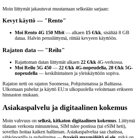
Moin liittymät jakautuvat muutamaan selkeään sarjaan:
Kevyt käyttö — "Rento"
Moi Rento 4G 150 Mbit
— alkaen
15 €/kk
, sisältää 8 GB
dataa. Halvin perusliittymä, riittää kevyeen käyttöön.
Rajaton data — "Reilu"
Rajattoman datan liittymät alkaen
22 €/kk
4G-verkossa.
Moi Reilu 5G 450
—
22 €/kk 4G-nopeudella, 28 €/kk 5G-
nopeudella
— keskihintainen ja yleiskäyttöön sopiva.
Rajaton netti on rajaton Suomessa, Pohjoismaissa ja Baltiassa.
Ulkomaan puhelut ja käyttö EU:n ulkopuolella veloitetaan erikseen
hinnaston mukaan.
Asiakaspalvelu ja digitaalinen kokemus
Moin vahvuus on
selkeä, kitkaton digitaalinen kokemus
. Liittymä
tilataan verkosta minuuteissa, SIM tulee postissa (tai eSIM heti),
sovellus hoitaa kaiken hallinnan. Asiakaspalvelua saa chatissa,
sähköpostilla ja puhelimitse —
fyysisiä myymälöitä ei ole
, mikä on