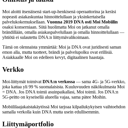
Moi aloitti itsenäisenä start-up-henkisenä operaattorina ja keräsi
nopeasti asiakaskuntaa hinnoittelullaan ja yksinkertaisella
palvelukokemuksellaan.
Vuonna 2019 DNA osti Moi Mobiilin
osaksi konserniaan. Siitä huolimatta Moi on jatkanut omalla
brändillään, omalla asiakaspalvelullaan ja omalla hinnoittelullaan —
yhtiötä ei sulautettu DNA:n liittymävalikoimaan.
Tämä on olennaista ymmärtää: Moi ja DNA ovat juridisesti saman
emon alla, mutta tuotteet, brändi ja palvelupolku ovat erillisiä.
Asiakkaalle Moi on edelleen kevyt, digitaalinen haastaja.
Verkko
Moi-liittymät toimivat
DNA:n verkossa
— sama 4G- ja 5G-verkko,
joka kattaa yli 99 % suomalaisista. Kuuluvuuden näkökulmasta Moi
= DNA. Jos DNA toimii asuinpaikallasi, Moi toimii. Jos DNA:n
5G-peitto on kyseisellä alueella vajaa, sama pätee Moihin.
Mobiililaajakaistakäytössä Moi tarjoaa kilpailukykyisen vaihtoehdon
samalla verkolla kuin DNA mutta usein edullisemmin.
Liittymäportfolio