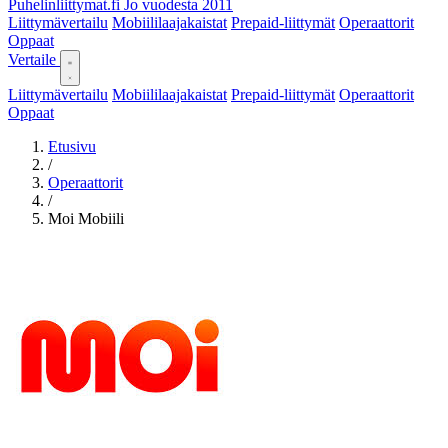
Puhelinliittymat
.fi
Jo vuodesta 2011
Liittymävertailu
Mobiililaajakaistat
Prepaid-liittymät
Operaattorit
Oppaat
Vertaile
Liittymävertailu
Mobiililaajakaistat
Prepaid-liittymät
Operaattorit
Oppaat
Etusivu
/
Operaattorit
/
Moi Mobiili