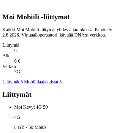
Moi Mobiili -liittymät
Kaikki Moi Mobiili-liittymät yhdessä taulukossa. Päivitetty
2.8.2026. Virtuaalioperaattori, käyttää DNA:n verkkoa.
Liittymiä
6
Alk.
6 €
Verkko
5G
Liittymät
5
Mobiililaajakaistat
5
Liittymät
Moi Kevyt 4G 50
4G
8 GB · 50 Mbit/s