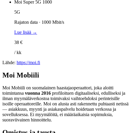
Moi Super 5G 1000
5G
Rajaton data · 1000 Mbit/s
Lue lisää →
38 €
/ kk
Lähde:
https://moi.fi
Moi Mobiili
Moi Mobiili on suomalainen haastajaoperaattori, joka aloitti
toimintansa
vuonna 2016
profiloituen digitaaliseksi, edulliseksi ja
ilman myymäläverkostoa toimivaksi vaihtoehdoksi perinteisille
isoille operaattoreille. Moi on alusta asti rakennettu puhtaasti netissä
— asiakkuus, myynti ja asiakaspalvelu hoidetaan verkossa ja
sovelluksessa. Ei myymälöitä, ei määräaikaisia sopimuksia,
suoraviivainen hinnoittelu.
Omistus ja tausta