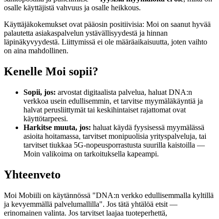
osalle käyttäjistä vahvuus ja osalle heikkous.
Käyttäjäkokemukset ovat pääosin positiivisia: Moi on saanut hyvää
palautetta asiakaspalvelun ystävällisyydestä ja hinnan
läpinäkyvyydestä. Liittymissä ei ole määräaikaisuutta, joten vaihto
on aina mahdollinen.
Kenelle Moi sopii?
Sopii, jos:
arvostat digitaalista palvelua, haluat DNA:n
verkkoa usein edullisemmin, et tarvitse myymäläkäyntiä ja
halvat perusliittymät tai keskihintaiset rajattomat ovat
käyttötarpeesi.
Harkitse muuta, jos:
haluat käydä fyysisessä myymälässä
asioita hoitamassa, tarvitset monipuolisia yrityspalveluja, tai
tarvitset tiukkaa 5G-nopeusporrastusta suurilla kaistoilla —
Moin valikoima on tarkoituksella kapeampi.
Yhteenveto
Moi Mobiili on käytännössä "DNA:n verkko edullisemmalla kyltillä
ja kevyemmällä palvelumallilla". Jos tätä yhtälöä etsit —
erinomainen valinta. Jos tarvitset laajaa tuoteperhettä,