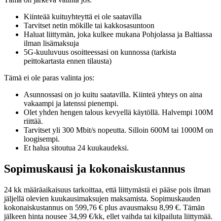
Kiinteää kuituyhteyttä ei ole saatavilla
Tarvitset netin mökille tai kakkosasuntoon
Haluat liittymän, joka kulkee mukana Pohjolassa ja Baltiassa
ilman lisämaksuja
5G-kuuluvuus osoitteessasi on kunnossa (tarkista
peittokartasta ennen tilausta)
Tämä ei ole paras valinta jos:
Asunnossasi on jo kuitu saatavilla. Kiinteä yhteys on aina
vakaampi ja latenssi pienempi.
Olet yhden hengen talous kevyellä käytöllä. Halvempi 100M
riittää.
Tarvitset yli 300 Mbit/s nopeutta. Silloin 600M tai 1000M on
loogisempi.
Et halua sitoutua 24 kuukaudeksi.
Sopimuskausi ja kokonaiskustannus
24 kk määräaikaisuus tarkoittaa, että liittymästä ei pääse pois ilman
jäljellä olevien kuukausimaksujen maksamista. Sopimuskauden
kokonaiskustannus on 599,76 € plus avausmaksu 8,99 €. Tämän
jälkeen hinta nousee 34,99 €/kk, ellet vaihda tai kilpailuta liittymää.