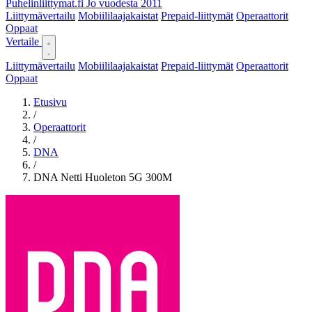
Puhelinliittymat
.fi
Jo vuodesta 2011
Liittymävertailu
Mobiililaajakaistat
Prepaid-liittymät
Operaattorit
Oppaat
Vertaile
Liittymävertailu
Mobiililaajakaistat
Prepaid-liittymät
Operaattorit
Oppaat
Etusivu
/
Operaattorit
/
DNA
/
DNA Netti Huoleton 5G 300M