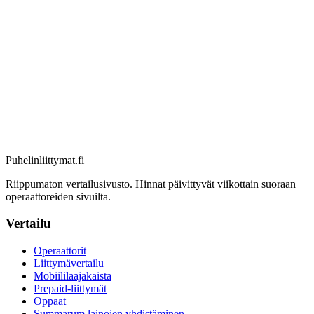
Puhelinliittymat
.fi
Riippumaton vertailusivusto. Hinnat päivittyvät viikottain suoraan
operaattoreiden sivuilta.
Vertailu
Operaattorit
Liittymävertailu
Mobiililaajakaista
Prepaid-liittymät
Oppaat
Summarum lainojen yhdistäminen