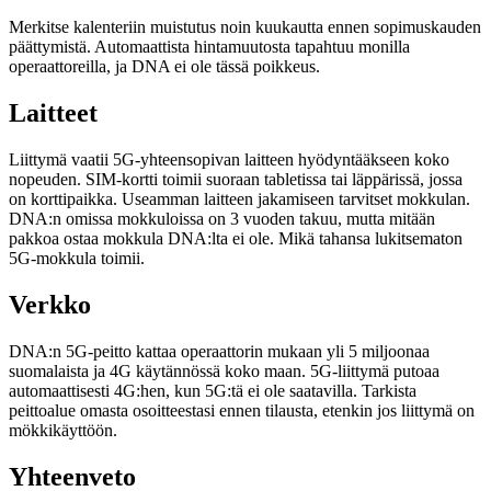
Merkitse kalenteriin muistutus noin kuukautta ennen sopimuskauden
päättymistä. Automaattista hintamuutosta tapahtuu monilla
operaattoreilla, ja DNA ei ole tässä poikkeus.
Laitteet
Liittymä vaatii 5G-yhteensopivan laitteen hyödyntääkseen koko
nopeuden. SIM-kortti toimii suoraan tabletissa tai läppärissä, jossa
on korttipaikka. Useamman laitteen jakamiseen tarvitset mokkulan.
DNA:n omissa mokkuloissa on 3 vuoden takuu, mutta mitään
pakkoa ostaa mokkula DNA:lta ei ole. Mikä tahansa lukitsematon
5G-mokkula toimii.
Verkko
DNA:n 5G-peitto kattaa operaattorin mukaan yli 5 miljoonaa
suomalaista ja 4G käytännössä koko maan. 5G-liittymä putoaa
automaattisesti 4G:hen, kun 5G:tä ei ole saatavilla. Tarkista
peittoalue omasta osoitteestasi ennen tilausta, etenkin jos liittymä on
mökkikäyttöön.
Yhteenveto