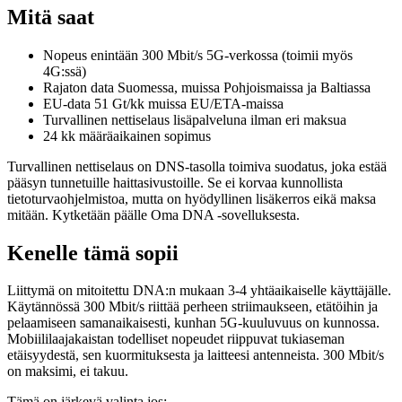
Mitä saat
Nopeus enintään 300 Mbit/s 5G-verkossa (toimii myös
4G:ssä)
Rajaton data Suomessa, muissa Pohjoismaissa ja Baltiassa
EU-data 51 Gt/kk muissa EU/ETA-maissa
Turvallinen nettiselaus lisäpalveluna ilman eri maksua
24 kk määräaikainen sopimus
Turvallinen nettiselaus on DNS-tasolla toimiva suodatus, joka estää
pääsyn tunnetuille haittasivustoille. Se ei korvaa kunnollista
tietoturvaohjelmistoa, mutta on hyödyllinen lisäkerros eikä maksa
mitään. Kytketään päälle Oma DNA -sovelluksesta.
Kenelle tämä sopii
Liittymä on mitoitettu DNA:n mukaan 3-4 yhtäaikaiselle käyttäjälle.
Käytännössä 300 Mbit/s riittää perheen striimaukseen, etätöihin ja
pelaamiseen samanaikaisesti, kunhan 5G-kuuluvuus on kunnossa.
Mobiililaajakaistan todelliset nopeudet riippuvat tukiaseman
etäisyydestä, sen kuormituksesta ja laitteesi antenneista. 300 Mbit/s
on maksimi, ei takuu.
Tämä on järkevä valinta jos: